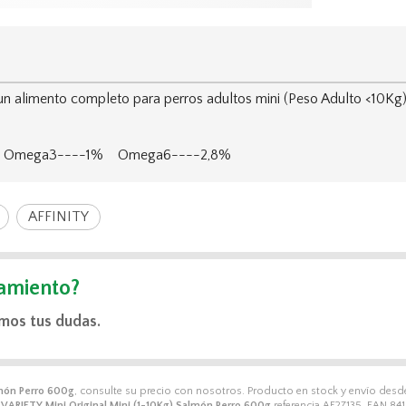
n alimento completo para perros adultos mini (Peso Adulto <10Kg
% Omega3----1% Omega6----2,8%
AFFINITY
amiento?
mos tus dudas.
lmón Perro 600g
, consulte su precio con nosotros. Producto en stock y envío des
VARIETY Mini Original Mini (1-10Kg) Salmón Perro 600g
referencia AF27135, EAN 84