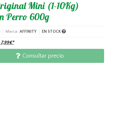
riginal Mini (1-10Kg)
n Perro 600g
5
Marca:
AFFINITY
EN STOCK
e
7,99
€
*
Consultar precio