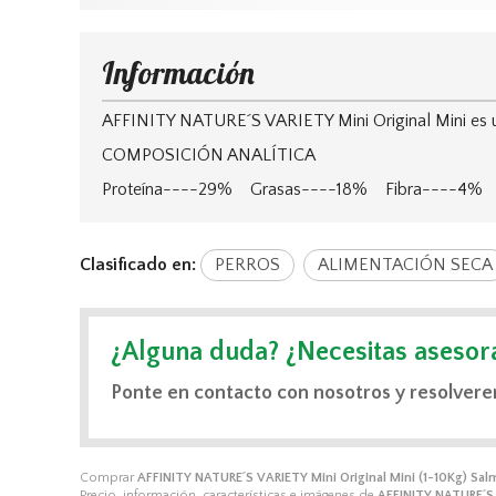
Información
AFFINITY NATURE´S VARIETY Mini Original Mini es u
COMPOSICIÓN ANALÍTICA
Proteína----29% Grasas----18% Fibra----4
Clasificado en:
PERROS
ALIMENTACIÓN SECA
¿Alguna duda? ¿Necesitas asesor
Ponte en contacto con nosotros y resolvere
Comprar
AFFINITY NATURE´S VARIETY Mini Original Mini (1-10Kg) Sa
Precio, información, características e imágenes de
AFFINITY NATURE´S 