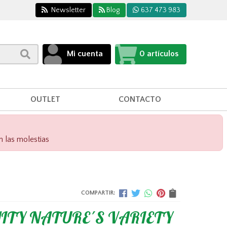
Newsletter
Blog
637 473 983
Mi cuenta
0
artículos
OUTLET
CONTACTO
n las molestias
COMPARTIR:
NITY NATURE´S VARIETY