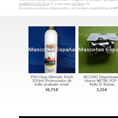
ALIMENTACIÓN SECA
(5) y a la marca
AFFINITY
(4).
Encuentra productos relacionados y de similares características a
AFF
PSH Glow Ultimate Finish
RECORD Dispensad
300ml (Potenciador de
Hueso METAL POP 
brillo acabado total)
Rollo 15 Bolsas
16,75€
3,35€