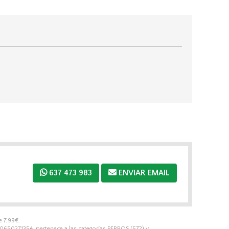
)
637 473 983
ENVIAR EMAIL
de
7,99
€
.
10650271354, pertenece a las categorías
PERROS
(572) y