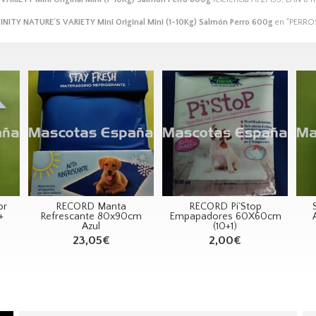
INITY NATURE´S VARIETY Mini Original Mini (1-10Kg) Salmón Perro 600g
en "PERROS
or
RECORD Manta
RECORD Pi`Stop
+
Refrescante 80x90cm
Empapadores 60X60cm
Azul
(10+1)
23,05€
2,00€