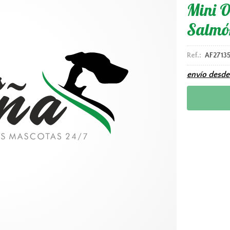
Mini O
Salmó
Ref.:
AF2713
envío desd