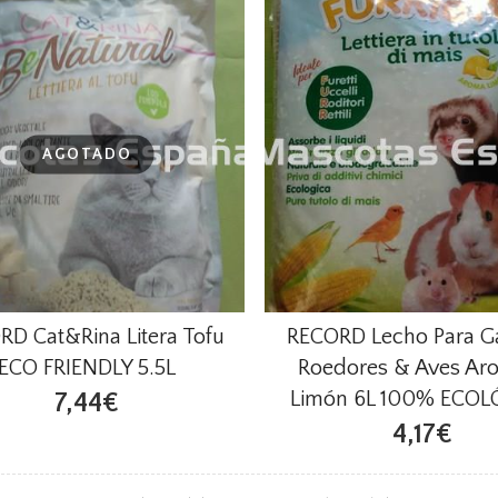
AGOTADO
RD Cat&Rina Litera Tofu
RECORD Lecho Para G
ECO FRIENDLY 5.5L
Roedores & Aves Ar
Limón 6L 100% ECOL
7,44€
4,17€