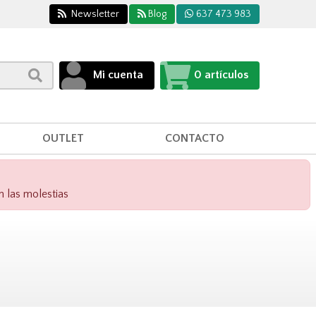
Newsletter
Blog
637 473 983
Mi cuenta
0
artículos
OUTLET
CONTACTO
n las molestias