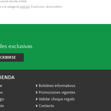
uestra tienda online.
e a la categoría
GATOS
. 8 artículos disponibles.
des exclusivas.
CRIBIRSE
TIENDA
ar
Boletines informativos
os
Promociones vigentes
ago
Validar cheque regalo
vío
Contacto