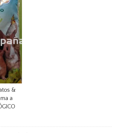
atos &
oma a
ÓGICO