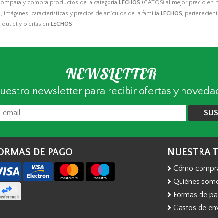
compara y compra productos de la categoría
LECHOS
(GATOS) al mejor precio en n
 imágenes, características y precios de artículos de la familia
LECHOS
, pertenecient
outlet y ofertas en
LECHOS
.
NEWSLETTER
uestro newsletter para recibir ofertas y noveda
SUS
ORMAS DE PAGO
NUESTRA 
Cómo compr
Quiénes som
Formas de p
Gastos de en