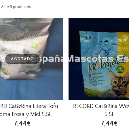
 8 de 8 productos
AGOTADO
RD Cat&Rina Litera Tofu
RECORD Cat&Rina WeV
oma Fresa y Miel 5,5L
5,5L
7,44€
7,44€