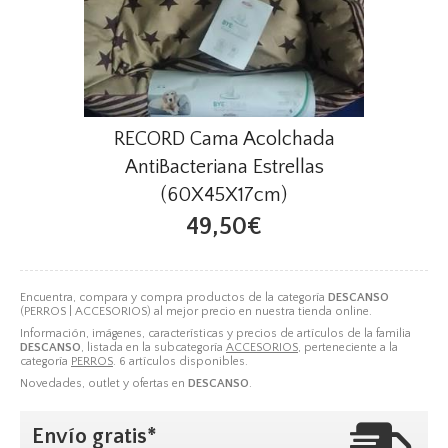
RECORD Cama Acolchada
AntiBacteriana Estrellas
(60X45X17cm)
49,50€
Encuentra, compara y compra productos de la categoría
DESCANSO
(PERROS | ACCESORIOS) al mejor precio en nuestra tienda online.
Información, imágenes, características y precios de artículos de la familia
DESCANSO
, listada en la subcategoría
ACCESORIOS
, perteneciente a la
categoría
PERROS
. 6 artículos disponibles.
Novedades, outlet y ofertas en
DESCANSO
.
Envío gratis*