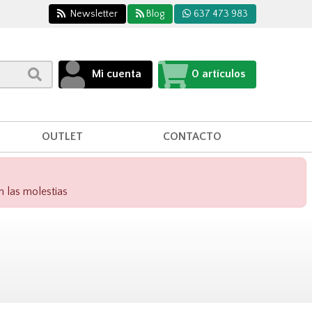
Newsletter
Blog
637 473 983
Mi cuenta
0
artículos
OUTLET
CONTACTO
n las molestias