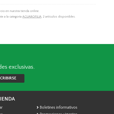
io en nuestra tienda online.
nte a la categoría
ACUAROFILIA
. 2 artículos disponibles.
des exclusivas.
CRIBIRSE
TIENDA
ar
Boletines informativos