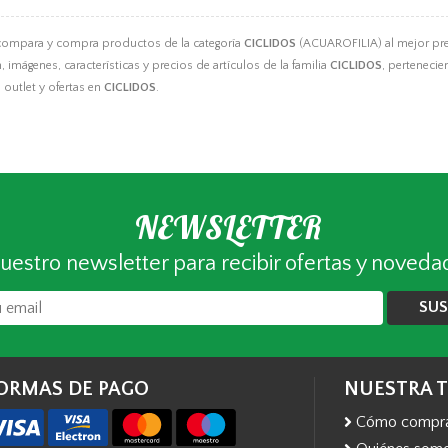
compara y compra productos de la categoría
CICLIDOS
(ACUAROFILIA) al mejor prec
 imágenes, características y precios de artículos de la familia
CICLIDOS
, pertenecie
outlet y ofertas en
CICLIDOS
.
NEWSLETTER
uestro newsletter para recibir ofertas y noveda
SUS
ORMAS DE PAGO
NUESTRA 
Cómo compr