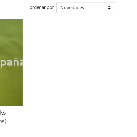
ordenar por
cks
os)