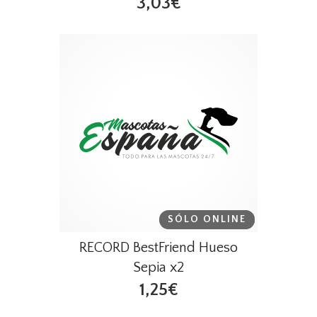
3,03€
SÓLO ONLINE
DESTACADO
RECORD BestFriend Hueso
Sepia x2
1,25€