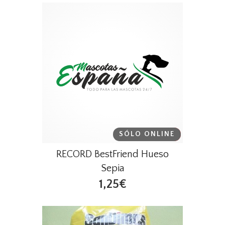
SÓLO ONLINE
DESTACADO
RECORD BestFriend Hueso
Sepia
1,25€