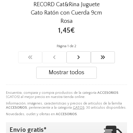
RECORD Cat&Rina Juguete
Gato Ratón con Cuerda 9cm
Rosa
1,45€
Página 1 de 2
Mostrar todos
Encuentra, compara y compra productos de la categoría
ACCESORIOS
(GATOS) al mejor precio en nuestra tienda online.
Información, imágenes, características y precios de artículos de la familia
ACCESORIOS
, perteneciente a la categoría
GATOS
. 30 artículos disponibles.
Novedades, outlet y ofertas en
ACCESORIOS
.
Envío gratis*