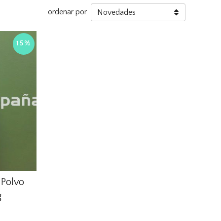
ordenar por
15%
 Polvo
g