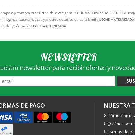
compara y compra productos de la categoría
LECHE MATERNIZADA
(GATOS) al mejo
 imágenes, características y precios de artículos de la familia
LECHE MATERNIZADA
outlet y ofertas en
LECHE MATERNIZADA
.
NEWSLETTER
uestro newsletter para recibir ofertas y noveda
SUS
ORMAS DE PAGO
NUESTRA 
Cómo compr
Quiénes som
Formas de p