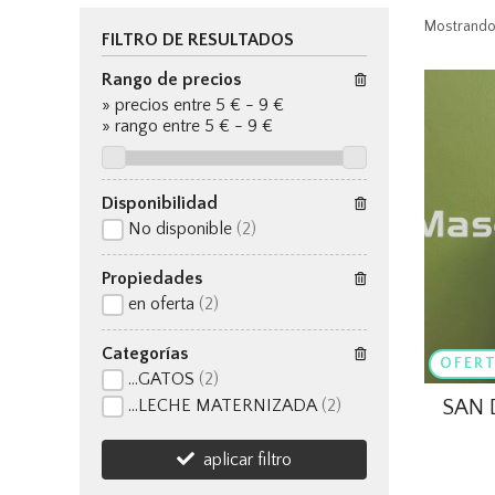
Mostrando
FILTRO DE RESULTADOS
Rango de precios
»
precios entre 5 €
-
9 €
»
rango entre
5
€
-
9
€
Disponibilidad
No disponible
(2)
Propiedades
en oferta
(2)
Categorías
OFER
...GATOS
(2)
SAN 
...LECHE MATERNIZADA
(2)
aplicar filtro