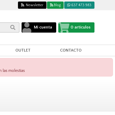
Newsletter
Blog
637 473 983
Mi cuenta
0
artículos
OUTLET
CONTACTO
n las molestias