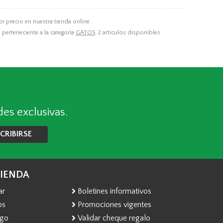
r precio en nuestra tienda online.
, perteneciente a la categoría
GATOS
. 2 artículos disponibles.
des exclusivas.
CRIBIRSE
TIENDA
ar
Boletines informativos
os
Promociones vigentes
ago
Validar cheque regalo