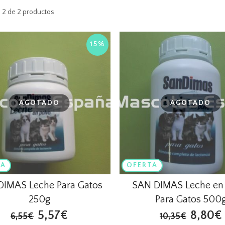
 2 de 2 productos
15%
AGOTADO
AGOTADO
TA
OFERTA
DIMAS Leche Para Gatos
SAN DIMAS Leche en
250g
Para Gatos 500
5,57€
8,80€
6,55€
10,35€