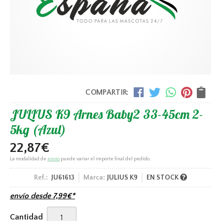
COMPARTIR:
JULIUS K9 Arnes Baby2 33-45cm 2-
5kg (Azul)
22,87
€
La modalidad de
envío
puede variar el importe final del pedido.
Ref.:
JU61613
Marca:
JULIUS K9
EN STOCK
envío desde
7,99
€
*
Cantidad