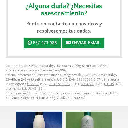
¿Alguna duda? ¿Necesitas
asesoramiento?
Ponte en contacto con nosotros y
resolveremos tus dudas.
637 473 983
ENVIAR EMAIL
Comprar
JULIUS K9 Arnes Baby2 33-45cm 2-5kg (Azul)
por
22,87
€
.
Producto en stock y envío desde
7,99
€
.
Precio, información, características e imágenes de
JULIUS K9 Arnes Baby2
33-45cm 2-5kg (Azul)
referencia JU61613, EAN 5999053616137, pertenece a
las categorías
PERROS
(572),
ACCESORIOS
(304),
ARNESES
(42) y
JULIUS
(12) y
a la marca
JULIUS K9
(20).
Encuentra productos relacionados y de similares características a
JULIUS
K9 Arnes Baby2 33-45cm 2-5kg (Azul)
en "PERROS".