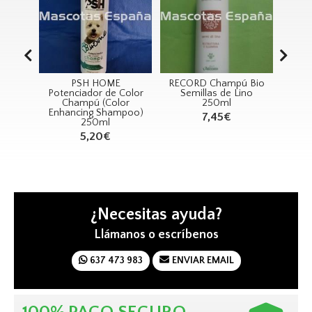
ail
PSH HOME
RECORD Champú Bio
R
uñas
Potenciador de Color
Semillas de Lino
Champú (Color
250ml
9
Enhancing Shampoo)
76€
7,45€
250ml
5,20€
¿Necesitas ayuda?
Llámanos o escríbenos
637 473 983
ENVIAR EMAIL