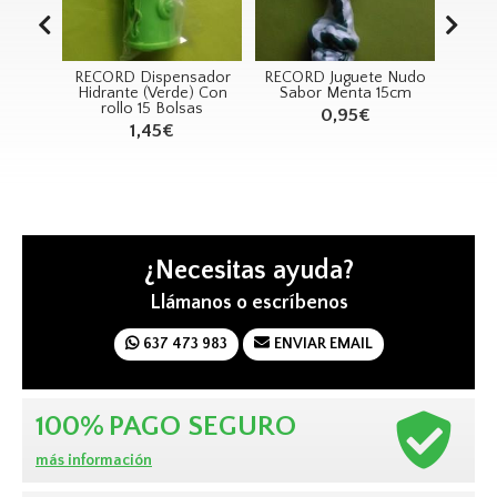
spensador
RECORD Juguete Nudo
RECORD Lazos
Verde) Con
Sabor Menta 15cm
Grandes Bote 24un
5 Bolsas
0,95€
72,60€
58,08€
45€
¿Necesitas ayuda?
Llámanos o escríbenos
637 473 983
ENVIAR EMAIL
100%
PAGO SEGURO
más información