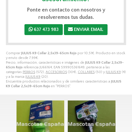
Ponte en contacto con nosotros y
resolveremos tus dudas.
637 473 983
ENVIAR EMAIL
Comprar
JULIUS K9 Collar 2,5x39-65cm Rojo
por
10,51
€
. Producto en stock
y envío desde
7,99
€
.
Precio, información, características e imágenes de
JULIUS K9 Collar 2,5x39-
65cm Rojo
referencia JU66164, EAN 599905361649, pertenece a las
categorías
PERROS
(572),
ACCESORIOS
(304),
COLLARES
(50) y
JULIUS K9
(4)
y a la marca
JULIUS K9
(20).
Encuentra productos relacionados y de similares características a
JULIUS
K9 Collar 2,5x39-65cm Rojo
en "PERROS".