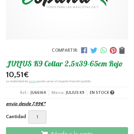
COMPARTIR:
JULIUS K9 Collar 2,5x39-65cm Rojo
10,51
€
La modalidad de
envío
puede variar el importe final del pedido.
Ref.:
JU66164
Marca:
JULIUS K9
EN STOCK
envío desde
7,99
€
*
Cantidad