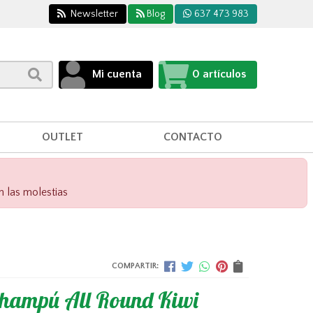
Newsletter
Blog
637 473 983
Mi cuenta
0
artículos
OUTLET
CONTACTO
n las molestias
COMPARTIR:
hampú All Round Kiwi