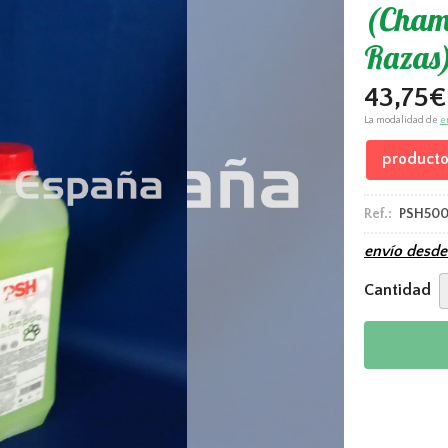
(Cham
Razas)
43,75
€
La modalidad de
e
producto
Ref.:
PSH500
envío desd
Cantidad