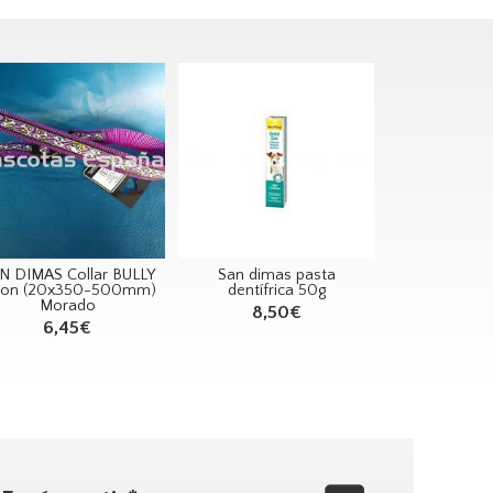
N DIMAS Collar BULLY
San dimas pasta
lon (20x350-500mm)
dentífrica 50g
Morado
8,50€
6,45€