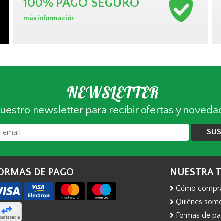
100%
PAGO SEGURO
más información
NEWSLETTER
uestro newsletter para recibir ofertas y noveda
SUS
ORMAS DE PAGO
NUESTRA 
Cómo compr
Quiénes som
Formas de p