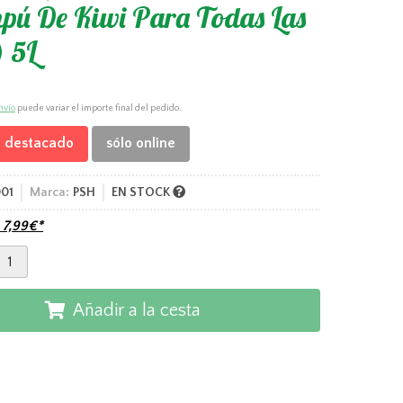
pú De Kiwi Para Todas Las
 5L
nvío
puede variar el importe final del pedido.
 destacado
sólo online
01
Marca:
PSH
EN STOCK
e
7,99
€
*
Añadir a la cesta