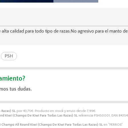
 alta calidad para todo tipo de razas.No agresivo para el ma
PSH
amiento?
mos tus dudas.
 Razas) 5L
por
43,75
€
. Producto en stock y envío desde
7,99
€
.
nd Kiwi (Champú De Kiwi Para Todas Las Razas) 5L
referencia PSH50001, EAN 843543
 Champú All Round Kiwi (Champú De Kiwi Para Todas Las Razas) 5L
en "PERROS".