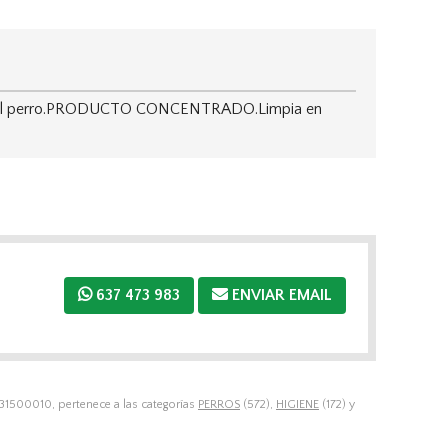
nto del perro.PRODUCTO CONCENTRADO.Limpia en
637 473 983
ENVIAR EMAIL
1500010, pertenece a las categorías
PERROS
(572),
HIGIENE
(172) y