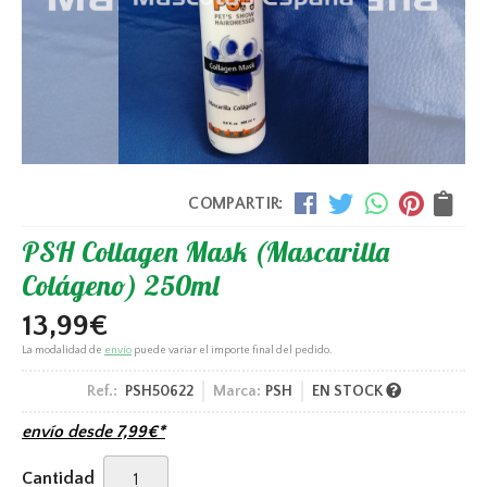
COMPARTIR:
PSH Collagen Mask (Mascarilla
Colágeno) 250ml
13,99
€
La modalidad de
envío
puede variar el importe final del pedido.
Ref.:
PSH50622
Marca:
PSH
EN STOCK
envío desde
7,99
€
*
Cantidad