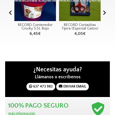
enedor
RECORD Cortaúñas
RECORD Juguete
RE
 Rojo
Tijera (Especial Gatos)
Ardilla Rallada 40cm
D
4,05€
8,89€
¿Necesitas ayuda?
Llámanos o escríbenos
637 473 983
ENVIAR EMAIL
100%
PAGO SEGURO
más información