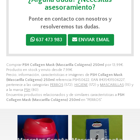
asesoramiento?
Ponte en contacto con nosotros y
resolveremos tus dudas.
637 473 983
ENVIAR EMAIL
Comprar
PSH Collagen Mask (Mascarilla Colágeno) 250ml
por
13,99
€
.
Producto en stock y envío desde
7,99
€
.
Precio, información, características e imágenes de
PSH Collagen Mask
(Mascarilla Colágeno) 250ml
referencia PSH50622, EAN 8435431506227,
pertenece a las categorías
PERROS
(572),
HIGIENE
(172) y
MASCARILLAS
(15) y
a la marca
PSH
(80).
Encuentra productos relacionados y de similares características a
PSH
Collagen Mask (Mascarilla Colágeno) 250ml
en "PERROS".