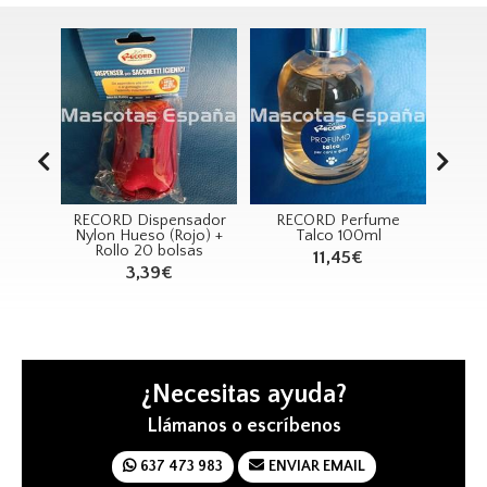
RECORD Dispensador
RECORD Perfume
SAN DIMAS C
Nylon Hueso (Rojo) +
Talco 100ml
Nylon BULL 
Rollo 20 bolsas
Rojo
11,45€
3,39€
5,99€
¿Necesitas ayuda?
Llámanos o escríbenos
637 473 983
ENVIAR EMAIL