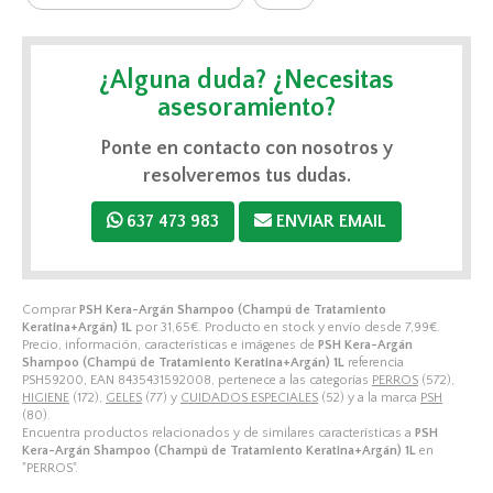
¿Alguna duda? ¿Necesitas
asesoramiento?
Ponte en contacto con nosotros y
resolveremos tus dudas.
637 473 983
ENVIAR EMAIL
Comprar
PSH Kera-Argán Shampoo (Champú de Tratamiento
Keratina+Argán) 1L
por
31,65
€
. Producto en stock y envío desde
7,99
€
.
Precio, información, características e imágenes de
PSH Kera-Argán
Shampoo (Champú de Tratamiento Keratina+Argán) 1L
referencia
PSH59200, EAN 8435431592008, pertenece a las categorías
PERROS
(572),
HIGIENE
(172),
GELES
(77) y
CUIDADOS ESPECIALES
(52) y a la marca
PSH
(80).
Encuentra productos relacionados y de similares características a
PSH
Kera-Argán Shampoo (Champú de Tratamiento Keratina+Argán) 1L
en
"PERROS".