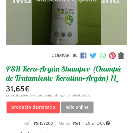
COMPARTIR:
PSH Kera-Argán Shampoo (Champú
de Tratamiento Keratina+Argán) 1L
31,65
€
La modalidad de
envío
puede variar el importe final del pedido.
producto destacado
sólo online
Ref.:
PSH59200
Marca:
PSH
EN STOCK