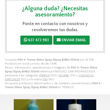
¿Alguna duda? ¿Necesitas
asesoramiento?
Ponte en contacto con nosotros y
resolveremos tus dudas.
637 473 983
ENVIAR EMAIL
Comprar
PSH X-Treme Shine Spray (Spray Brillo) 300ml
por
16,75
€
.
Producto en stock y envío desde
7,99
€
.
Precio, información, características e imágenes de
PSH X-Treme Shine
Spray (Spray Brillo) 300ml
referencia PSH50302, EAN 8425431503029,
pertenece a las categorías
PERROS
(572),
HIGIENE
(172) y
CUIDADOS
ESPECIALES
(52) y a la marca
PSH
(80).
Encuentra productos relacionados y de similares características a
PSH X-
Treme Shine Spray (Spray Brillo) 300ml
en "PERROS".