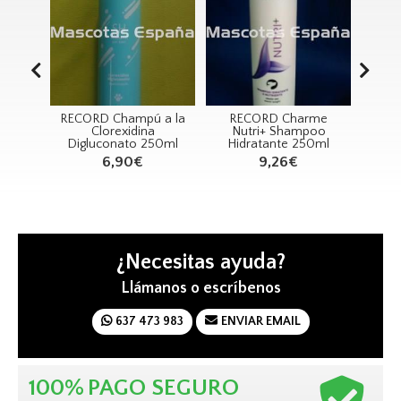
ú a la
RECORD Charme
RECORD Manta
S
na
Nutri+ Shampoo
Refrigerante
Pur
 250ml
Hidratante 250ml
90X50cm Azul
9,26€
14,88€
¿Necesitas ayuda?
Llámanos o escríbenos
637 473 983
ENVIAR EMAIL
100%
PAGO SEGURO