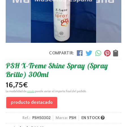
COMPARTIR:
PSH X-Treme Shine Spray (Spray
Brillo) 300ml
16,75
€
La modalidad de
envío
puede variar el importe final del pedido.
producto destacado
Ref.:
PSH50302
Marca:
PSH
EN STOCK