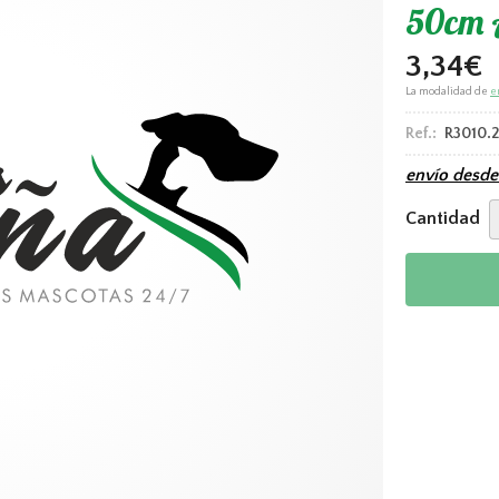
50cm 
3,34
€
La modalidad de
e
Ref.:
R3010.
envío desd
Cantidad