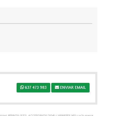
637 473 983
ENVIAR EMAIL
gorías
PERROS
(572),
ACCESORIOS
(304) y
ARNESES
(42) y a la marca