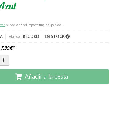
Azul
nvío
puede variar el importe final del pedido.
2A
Marca:
RECORD
EN STOCK
e
7,99
€
*
Añadir a la cesta