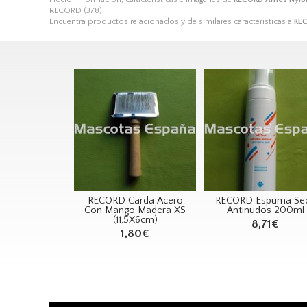
RECORD
(378).
Encuentra productos relacionados y de similares características a
REC
RECORD Carda Acero
RECORD Espuma Se
Con Mango Madera XS
Antinudos 200ml
(11,5X6cm)
8,71€
1,80€