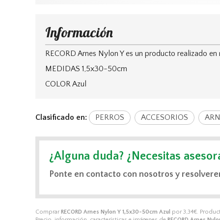
Información
RECORD Arnes Nylon Y es un producto realizado en ny
MEDIDAS 1,5x30-50cm
COLOR Azul
Clasificado en:
PERROS
ACCESORIOS
ARN
¿Alguna duda? ¿Necesitas asesor
Ponte en contacto con nosotros y resolvere
Comprar
RECORD Arnes Nylon Y 1,5x30-50cm Azul
por
3,34
€
. Produc
Precio, información, características e imágenes de
RECORD Arnes Nylo