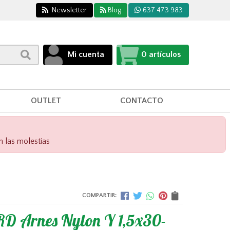
Newsletter
Blog
637 473 983
Mi cuenta
0
artículos
OUTLET
CONTACTO
n las molestias
COMPARTIR:
D Arnes Nylon Y 1,5x30-