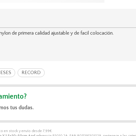
lon de primera calidad ajustable y de facil colocación.
ESES
RECORD
amiento?
mos tus dudas.
to en stock y envío desde
7,99
€
.
n Y 1,5x30-50cm Azul
referencia R3010.2A, EAN 8011391301029, pertenece a las cate