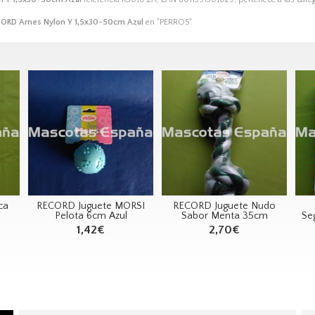
ORD Arnes Nylon Y 1,5x30-50cm Azul
en "PERROS".
ca
RECORD Juguete MORSI
RECORD Juguete Nudo
Pelota 6cm Azul
Sabor Menta 35cm
Se
1,42€
2,70€