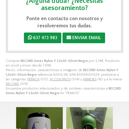
¿Alguna duda? ¿Necesitas
asesoramiento?
Ponte en contacto con nosotros y
resolveremos tus dudas.
637 473 983
ENVIAR EMAIL
Comprar
RECORD Arnes Nylon Y 1,5x30-50cm Negro
por
3,34
€
. Producto
en stock y envío desde
7,99
€
.
Precio, información, características e imágenes de
RECORD Arnes Nylon Y
1,5x30-50cm Negro
referencia R3010.2N, EAN 8011391301029, pertenece a
las categorías
PERROS
(572),
ACCESORIOS
(304) y
ARNESES
(42) y a la marca
RECORD
(378).
Encuentra productos relacionados y de similares características a
RECORD
Arnes Nylon Y 1,5x30-50cm Negro
en "PERROS".