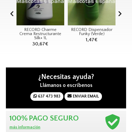
Twin
RECORD Charme
RECORD Dispensador
RE
Crema Restructurante
Funky (Verde)
F
Silk+ 1L
1,47€
30,67€
¿Necesitas ayuda?
Llámanos o escríbenos
637 473 983
ENVIAR EMAIL
100%
PAGO SEGURO
más información