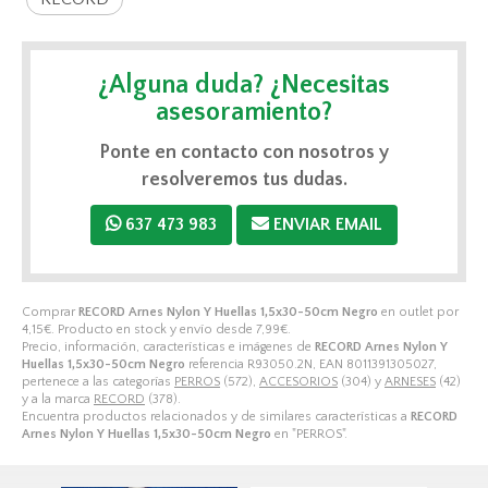
¿Alguna duda? ¿Necesitas
asesoramiento?
Ponte en contacto con nosotros y
resolveremos tus dudas.
637 473 983
ENVIAR EMAIL
Comprar
RECORD Arnes Nylon Y Huellas 1,5x30-50cm Negro
en outlet por
4,15
€
. Producto en stock y envío desde
7,99
€
.
Precio, información, características e imágenes de
RECORD Arnes Nylon Y
Huellas 1,5x30-50cm Negro
referencia R93050.2N, EAN 8011391305027,
pertenece a las categorías
PERROS
(572),
ACCESORIOS
(304) y
ARNESES
(42)
y a la marca
RECORD
(378).
Encuentra productos relacionados y de similares características a
RECORD
Arnes Nylon Y Huellas 1,5x30-50cm Negro
en "PERROS".