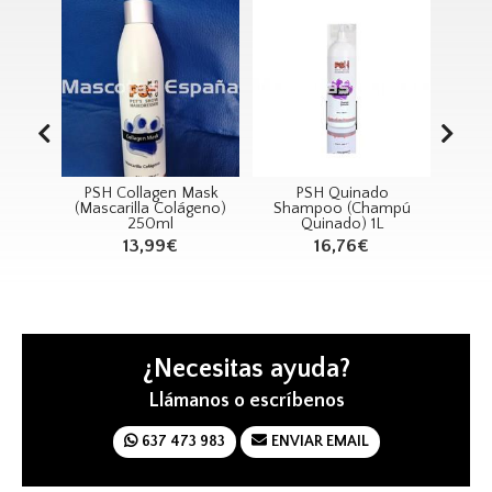
 Mask
PSH Quinado
PSH Volume Mousse
R
lágeno)
Shampoo (Champú
Xpand (Espuma
Quinado) 1L
Volumen) 300ml
16,76€
16,75€
¿Necesitas ayuda?
Llámanos o escríbenos
637 473 983
ENVIAR EMAIL