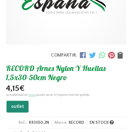
COMPARTIR:
RECORD Arnes Nylon Y Huellas
1,5x30-50cm Negro
4,15
€
La modalidad de
envío
puede variar el importe final del pedido.
outlet
Ref.:
R93050.2N
Marca:
RECORD
EN STOCK