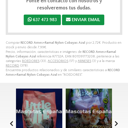
Ponte en contacto con nosotros y
resolveremos tus dudas.
637 473 983
ENVIAR EMAIL
Comprar
RECORD Arnes+Ramal Nylon Cobayas Azul
por
2,72
€
. Producto en
stock y envío desde
7,99
€
.
Precio, información, características e imágenes de
RECORD Arnes+Ramal
Nylon Cobayas Azul
referencia R7732A, EAN 8011391773208, pertenece a las
categorías
ROEDORES
(33),
ACCESORIOS
(17) y
ARNESES
(3) y a la marca
RECORD
(378).
Encuentra productos relacionados y de similares características a
RECORD
Arnes+Ramal Nylon Cobayas Azul
en "ROEDORES".