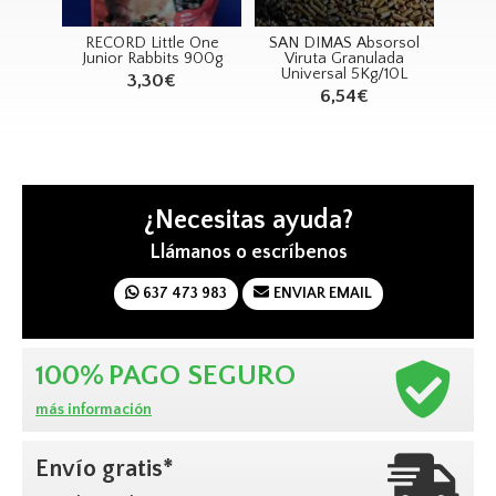
 One
RECORD Little One
SAN DIMAS Absorsol
SA
jos
Junior Rabbits 900g
Viruta Granulada
Universal 5Kg/10L
R
3,30€
6,54€
¿Necesitas ayuda?
Llámanos o escríbenos
637 473 983
ENVIAR EMAIL
100%
PAGO SEGURO
más información
Envío gratis*