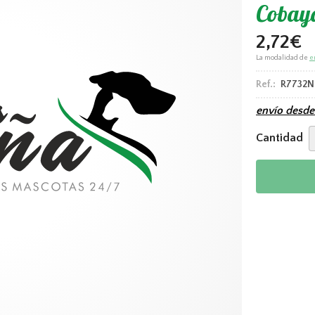
Cobay
2,72
€
La modalidad de
e
Ref.:
R7732N
envío desd
Cantidad