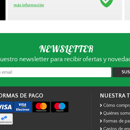
más información
NEWSLETTER
uestro newsletter para recibir ofertas y noveda
SUS
ORMAS DE PAGO
NUESTRA 
Cómo compr
Quiénes som
Formas de p
Gastos de en