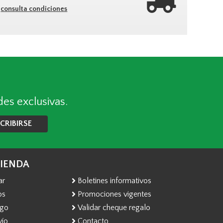
consulta condiciones
des exclusivas.
CRIBIRSE
TIENDA
ar
Boletines informativos
os
Promociones vigentes
ago
Validar cheque regalo
vío
Contacto