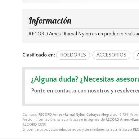
Información
RECORD Arnes+Ramal Nylon es un producto realizado
Clasificado en:
ROEDORES
ACCESORIOS
¿Alguna duda? ¿Necesitas asesor
Ponte en contacto con nosotros y resolvere
Comprar
RECORD Arnes+Ramal Nylon Cobayas Negro
por
2,72
€
. Pro
Precio, información, características e imágenes de
RECORD Arnes+Rama
RECORD
(378).
Encuentra productos relacionados y de similares características a
REC