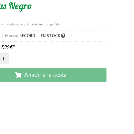
as Negro
nvío
puede variar el importe final del pedido.
Marca:
RECORD
EN STOCK
e
7,99
€
*
Añadir a la cesta