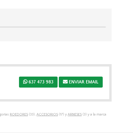
637 473 983
ENVIAR EMAIL
gorías
ROEDORES
(33),
ACCESORIOS
(17) y
ARNESES
(3) y a la marca