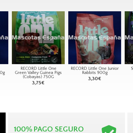
RECORD Little One
RECORD Little One Junior
00g
Green Valley Guinea Pigs
Rabbits 900g
(Cobayas) 750G
3,30€
3,75€
100%
PAGO SEGURO