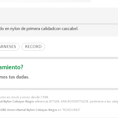
 en nylon de primera calidadcon cascabel.
ARNESES
RECORD
amiento?
mos tus dudas.
ducto en stock y envío desde
7,99
€
.
l Nylon Cobayas Negro
referencia R7732N, EAN 8011391773208, pertenece a las cate
ORD Arnes+Ramal Nylon Cobayas Negro
en "ROEDORES".