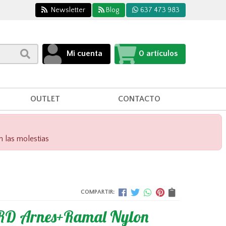
Newsletter
Blog
637 473 983
Mi cuenta
0
artículos
OUTLET
CONTACTO
n las molestias
COMPARTIR:
D Arnes+Ramal Nylon