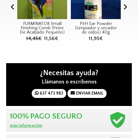
mpú
FURMINATOR Small
PSH Ear Powder
RE
cto de
Finishing Comb (Peine
(Limpiador y secador
Sha
L
De Acabado Pequeño)
de oídos) 40g
14,45€
11,56€
11,95€
¿Necesitas ayuda?
Llámanos o escríbenos
637 473 983
ENVIAR EMAIL
100%
PAGO SEGURO
más información