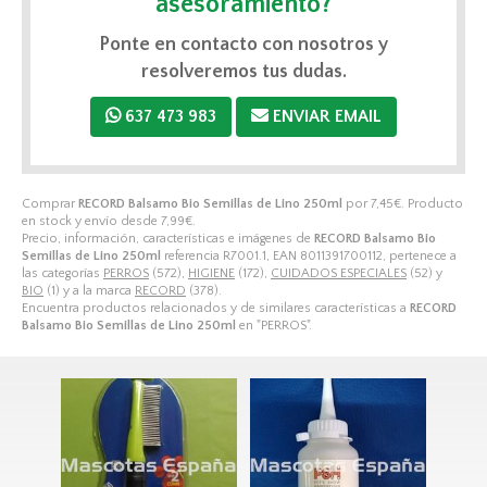
asesoramiento?
Ponte en contacto con nosotros y
resolveremos tus dudas.
637 473 983
ENVIAR EMAIL
Comprar
RECORD Balsamo Bio Semillas de Lino 250ml
por
7,45
€
. Producto
en stock y envío desde
7,99
€
.
Precio, información, características e imágenes de
RECORD Balsamo Bio
Semillas de Lino 250ml
referencia R7001.1, EAN 8011391700112, pertenece a
las categorías
PERROS
(572),
HIGIENE
(172),
CUIDADOS ESPECIALES
(52) y
BIO
(1) y a la marca
RECORD
(378).
Encuentra productos relacionados y de similares características a
RECORD
Balsamo Bio Semillas de Lino 250ml
en "PERROS".