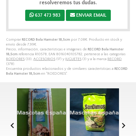
resolveremos tus dudas.
637 473 983
ENVIAR EMAIL
Comprar
RECORD Bola Hamster 18,5cm
por
7,08
€
. Producto en stock y
envío desde
7,99
€
.
Precio, información, características e imágenes de
RECORD Bola Hamster
18,5cm
referencia R10578, EAN 8016040105782, pertenece a las categorías
ROEDORES
(33),
ACCESORIOS
(17) y
JUGUETES
(3) y a la marca
RECORD
(378).
Encuentra productos relacionados y de similares características a
RECORD
Bola Hamster 18,5cm
en "ROEDORES".