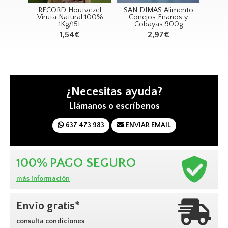
rón
RECORD Houtvezel
SAN DIMAS Alimento
SA
Viruta Natural 100%
Conejos Enanos y
1Kg/15L
Cobayas 900g
R
1,54€
2,97€
¿Necesitas ayuda?
Llámanos o escríbenos
637 473 983
ENVIAR EMAIL
100%
PAGO SEGURO
más información
Envío gratis*
consulta condiciones