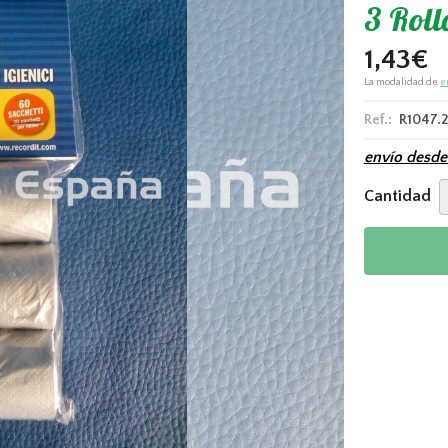
3 Roll
1,43
€
La modalidad de
e
Ref.:
R1047.
envío desd
Cantidad