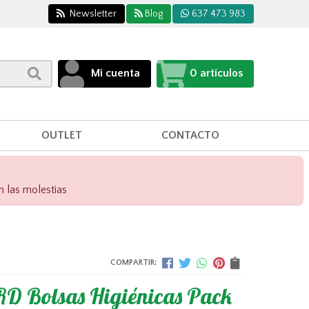
Newsletter
Blog
637 473 983
Mi cuenta
0
artículos
OUTLET
CONTACTO
n las molestias
COMPARTIR:
D Bolsas Higiénicas Pack