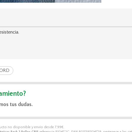
sistencia.
CORD
amiento?
mos tus dudas.
ducto no disponible y envío desde
7,99
€
.
nicas Pack 3 Rollos GRIS
referencia R1047.2G, EAN 8011391104729, pertenece a las ca