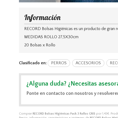
Información
RECORD Bolsas Higiénicas es un producto de gran re
MEDIDAS ROLLO 27,5X30cm
20 Bolsas x Rollo
Clasificado en:
PERROS
ACCESORIOS
RE
¿Alguna duda? ¿Necesitas asesor
Ponte en contacto con nosotros y resolvere
Comprar
RECORD Bolsas Higiénicas Pack 3 Rollos GRIS
por
1,43
€
. Pro
Precio, información, características e imágenes de
RECORD Bolsas Higié