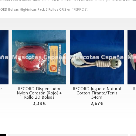
ORD Bolsas Higiénicas Pack 3 Rollos GRIS
en "PERROS".
r
RECORD Dispensador
RECORD Juguete Natural
R
Nylon Corazón (Rojo) +
Cotton Tirante/Tenis
Rollo 20 Bolsas
34cm
3,39€
2,67€