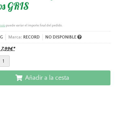
os GRIS
nvío
puede variar el importe final del pedido.
2G
Marca:
RECORD
NO DISPONIBLE
e
7,99
€
*
Añadir a la cesta