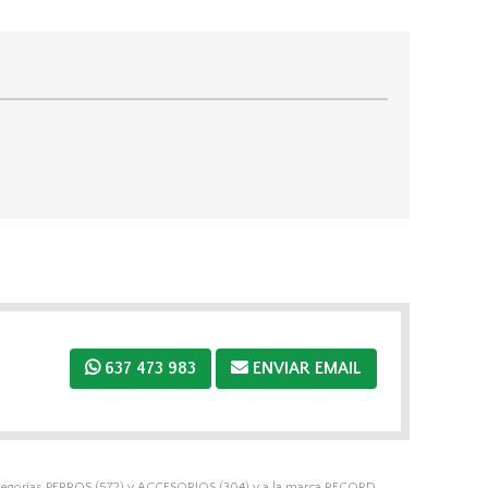
637 473 983
ENVIAR EMAIL
tegorías
PERROS
(572) y
ACCESORIOS
(304) y a la marca
RECORD