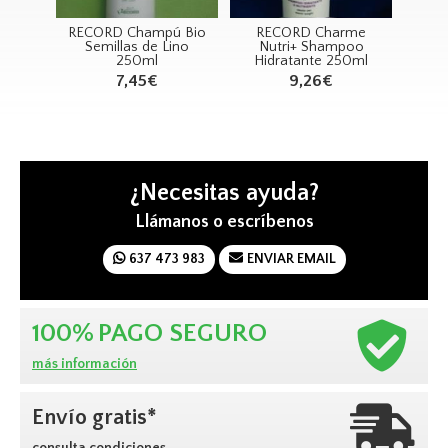
ma
RECORD Champú Bio
RECORD Charme
RE
on
Semillas de Lino
Nutri+ Shampoo
la 1L
250ml
Hidratante 250ml
Volu
7,45€
9,26€
¿Necesitas ayuda?
Llámanos o escríbenos
637 473 983
ENVIAR EMAIL
100%
PAGO SEGURO
más información
Envío gratis*
consulta condiciones