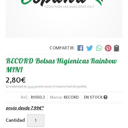
COMPARTIR:
RECORD Bolsas Higienicas Rainbow
MINI
2,80
€
La modalidad de
envío
puede variar el importe final del pedido.
Ref.:
R1050.3
Marca:
RECORD
EN STOCK
envío desde
7,99
€
*
Cantidad