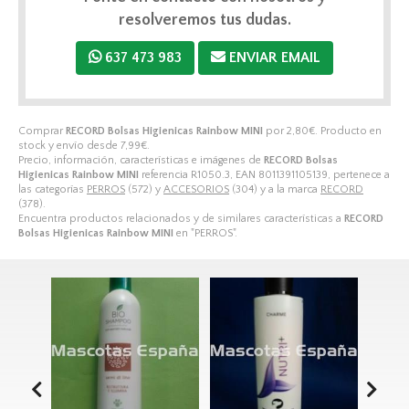
resolveremos tus dudas.
637 473 983
ENVIAR EMAIL
Comprar
RECORD Bolsas Higienicas Rainbow MINI
por
2,80
€
. Producto en
stock y envío desde
7,99
€
.
Precio, información, características e imágenes de
RECORD Bolsas
Higienicas Rainbow MINI
referencia R1050.3, EAN 8011391105139, pertenece a
las categorías
PERROS
(572) y
ACCESORIOS
(304) y a la marca
RECORD
(378).
Encuentra productos relacionados y de similares características a
RECORD
Bolsas Higienicas Rainbow MINI
en "PERROS".