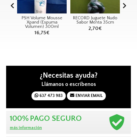
usse
RECORD Juguete Nudo
RECORD Perfume
RE
ma
Sabor Menta 35cm
Musgo Blanco 100ml
A
0ml
A
2,70€
11,45€
¿Necesitas ayuda?
Llámanos o escríbenos
637 473 983
ENVIAR EMAIL
100%
PAGO SEGURO
más información