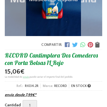
COMPARTIR:
RECORD Cantimplora Dos Comederos
con Porta Bolsas 1L Rojo
15,06
€
La modalidad de
envío
puede variar el importe final del pedido.
Ref.:
R1034.2R
Marca:
RECORD
EN STOCK
envío desde
7,99
€
*
Cantidad