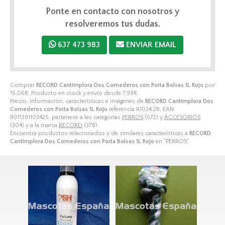
Ponte en contacto con nosotros y
resolveremos tus dudas.
637 473 983
ENVIAR EMAIL
Comprar
RECORD Cantimplora Dos Comederos con Porta Bolsas 1L Rojo
por
15,06
€
. Producto en stock y envío desde
7,99
€
.
Precio, información, características e imágenes de
RECORD Cantimplora Dos
Comederos con Porta Bolsas 1L Rojo
referencia R1034.2R, EAN
8011391103425, pertenece a las categorías
PERROS
(572) y
ACCESORIOS
(304) y a la marca
RECORD
(378).
Encuentra productos relacionados y de similares características a
RECORD
Cantimplora Dos Comederos con Porta Bolsas 1L Rojo
en "PERROS".