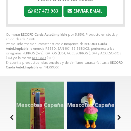
637 473 983
ENVIAR EMAIL
Comprar
RECORD Carda AutoLimpiable
por
5,85
€
. Producto en stock y
envío desde
7,99
€
.
Precio, información, características e imágenes de
RECORD Carda
AutoLimpiable
referencia R5680, EAN 8011391568002, pertenece a las
categorías
PERROS
(572),
GATOS
(135),
ACCESORIOS
(304) y
ACCESORIOS
(36) y a la marca
RECORD
(378).
Encuentra productos relacionados y de similares características a
RECORD
Carda AutoLimpiable
en "PERROS".