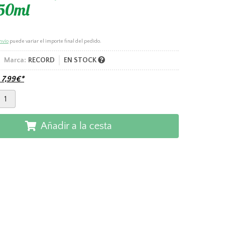
250ml
nvío
puede variar el importe final del pedido.
Marca:
RECORD
EN STOCK
e
7,99
€
*
Añadir a la cesta