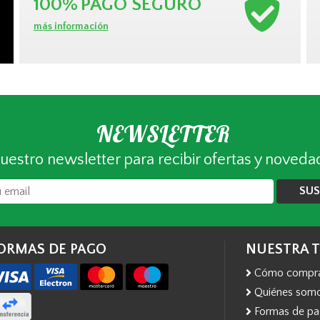
100%
PAGO SEGURO
más información
NEWSLETTER
uestro newsletter para recibir ofertas y noveda
SUS
ORMAS DE PAGO
NUESTRA 
Cómo compr
Quiénes som
Formas de p