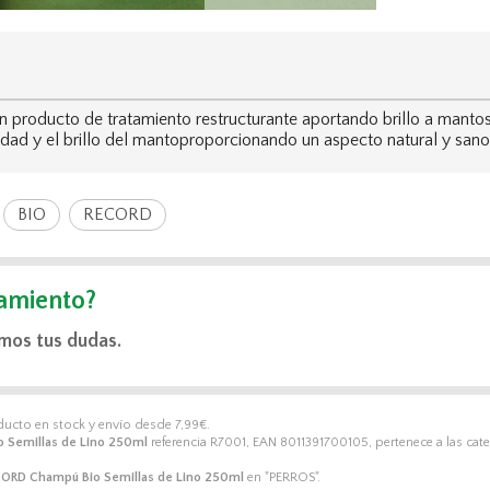
oducto de tratamiento restructurante aportando brillo a mantos 
idad y el brillo del mantoproporcionando un aspecto natural y sano
BIO
RECORD
amiento?
mos tus dudas.
oducto en stock y envío desde
7,99
€
.
 Semillas de Lino 250ml
referencia R7001, EAN 8011391700105, pertenece a las cat
ORD Champú Bio Semillas de Lino 250ml
en "PERROS".