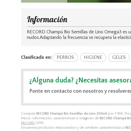
Información
RECORD Champú Bio Semillas de Lino Omega3 es un pr
nudos.Adaptando la frecuencia se recupera la elastic
Clasificado en:
PERROS
HIGIENE
GELES
¿Alguna duda? ¿Necesitas asesor
Ponte en contacto con nosotros y resolvere
Comprar
RECORD Champú Bio Semillas de Lino 250ml
por
7,45
€
. Pr
Precio, información, características e imágenes de
RECORD Champú Bio
RECORD
(378).
Encuentra productos relacionados y de similares características a
REC