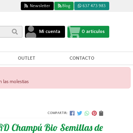
Newsletter
Blog
637 473 983
Mi cuenta
0
artículos
OUTLET
CONTACTO
n las molestias
COMPARTIR:
D Champú Bio Semillas de