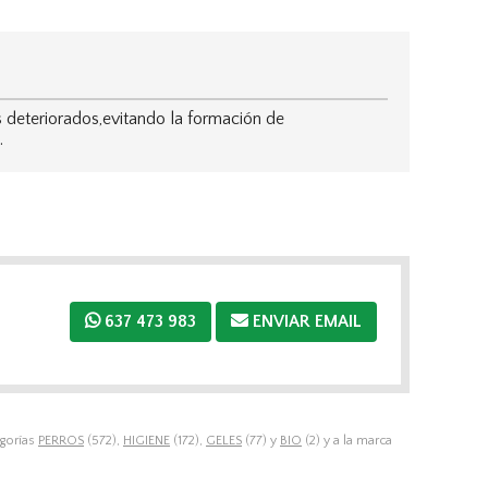
deteriorados,evitando la formación de
.
637 473 983
ENVIAR EMAIL
egorías
PERROS
(572),
HIGIENE
(172),
GELES
(77) y
BIO
(2) y a la marca