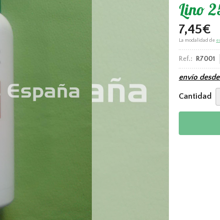
Lino 
7,45
€
La modalidad de
e
Ref.:
R7001
envío desd
Cantidad