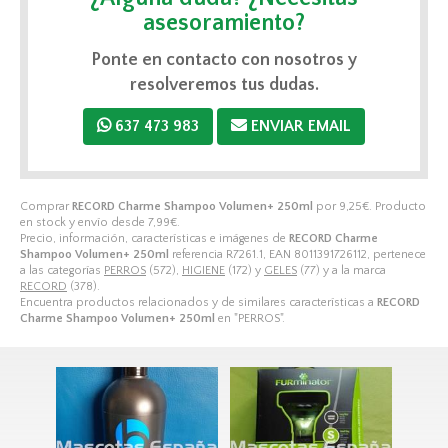
asesoramiento?
Ponte en contacto con nosotros y
resolveremos tus dudas.
637 473 983
ENVIAR EMAIL
Comprar
RECORD Charme Shampoo Volumen+ 250ml
por
9,25
€
. Producto
en stock y envío desde
7,99
€
.
Precio, información, características e imágenes de
RECORD Charme
Shampoo Volumen+ 250ml
referencia R7261.1, EAN 8011391726112, pertenece
a las categorías
PERROS
(572),
HIGIENE
(172) y
GELES
(77) y a la marca
RECORD
(378).
Encuentra productos relacionados y de similares características a
RECORD
Charme Shampoo Volumen+ 250ml
en "PERROS".