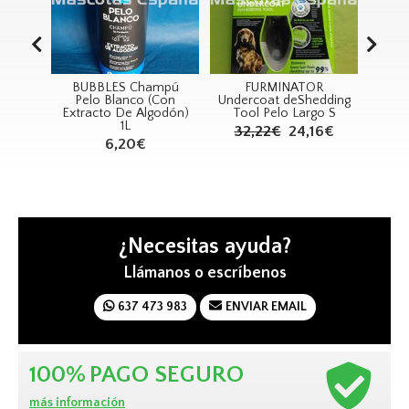
BUBBLES Champú
FURMINATOR
PSH White Titan
Pelo Blanco (Con
Undercoat deShedding
Shampoo (Cha
tracto De Algodón)
Tool Pelo Largo S
Blanqueador) 25
1L
32,22€
24,16€
10,69€
6,20€
¿Necesitas ayuda?
Llámanos o escríbenos
637 473 983
ENVIAR EMAIL
100%
PAGO SEGURO
más información