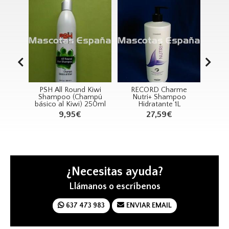
nce
PSH All Round Kiwi
RECORD Charme
SAN
50g
Shampoo (Champú
Nutri+ Shampoo
básico al Kiwi) 250ml
Hidratante 1L
Vit
9€
9,95€
27,59€
¿Necesitas ayuda?
Llámanos o escríbenos
637 473 983
ENVIAR EMAIL