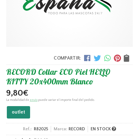
COMPARTIR:
RECORD Collar ECO Piel HELLO
KITTY 20x400mm Blanco
9,80
€
La modalidad de
envío
puede variar el importe final del pedido.
outlet
Ref.:
R82025
Marca:
RECORD
EN STOCK