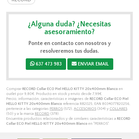
¿Alguna duda? ¿Necesitas
asesoramiento?
Ponte en contacto con nosotros y
resolveremos tus dudas.
637 473 983
ENVIAR EMAIL
Comprar
RECORD Collar ECO Piel HELLO KITTY 20x400mm Blanco
en
outlet por
9,80
€
. Producto en stock y envío desde
7,99
€
.
Precio, información, características e imágenes de
RECORD Collar ECO Piel
HELLO KITTY 20x400mm Blanco
referencia R82025, EAN 8034077820256,
pertenece a las categorías
PERROS
(572),
ACCESORIOS
(304) y
COLLARES
(50) y a la marca
RECORD
(378).
Encuentra productos relacionados y de similares características a
RECORD
Collar ECO Piel HELLO KITTY 20x400mm Blanco
en "PERROS".