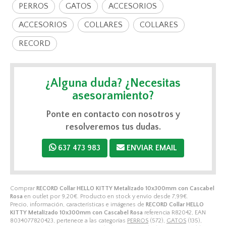
PERROS
GATOS
ACCESORIOS
ACCESORIOS
COLLARES
COLLARES
RECORD
¿Alguna duda? ¿Necesitas
asesoramiento?
Ponte en contacto con nosotros y
resolveremos tus dudas.
637 473 983
ENVIAR EMAIL
Comprar
RECORD Collar HELLO KITTY Metalizado 10x300mm con Cascabel
Rosa
en outlet por
9,20
€
. Producto en stock y envío desde
7,99
€
.
Precio, información, características e imágenes de
RECORD Collar HELLO
KITTY Metalizado 10x300mm con Cascabel Rosa
referencia R82042, EAN
8034077820423, pertenece a las categorías
PERROS
(572),
GATOS
(135),