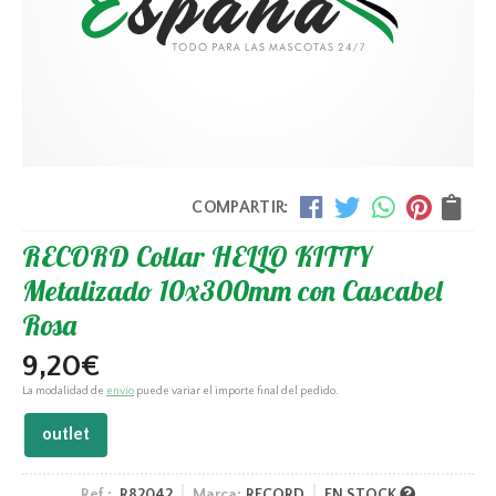
COMPARTIR:
RECORD Collar HELLO KITTY
Metalizado 10x300mm con Cascabel
Rosa
9,20
€
La modalidad de
envío
puede variar el importe final del pedido.
outlet
Ref.:
R82042
Marca:
RECORD
EN STOCK