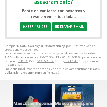
asesoramiento?
Ponte en contacto con nosotros y
resolveremos tus dudas.
637 473 983
ENVIAR EMAIL
Comprar
RECORD Collar Nylon 2x50cm Naranja
por
1,74
€
. Producto en
stock y envío desde
7,99
€
.
Precio, información, características e imágenes de
RECORD Collar Nylon
2x50cm Naranja
referencia R93012.50N, EAN 8011391301258, pertenece a las
categorías
PERROS
(572),
ACCESORIOS
(304) y
COLLARES
(50) y a la marca
RECORD
(378).
Encuentra productos relacionados y de similares características a
RECORD
Collar Nylon 2x50cm Naranja
en "PERROS".