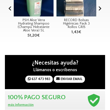
PSH Aloe Vera
RECORD Bolsas
RECORD Ch
Hydrating Shampoo
Higiénicas Pack 3
Spray Form+
(Champú Hidratante
Rollos GRIS
18,15€
Aloe Vera) 5L
1,43€
51,20€
¿Necesitas ayuda?
Llámanos o escríbenos
637 473 983
ENVIAR EMAIL
100%
PAGO SEGURO
más información