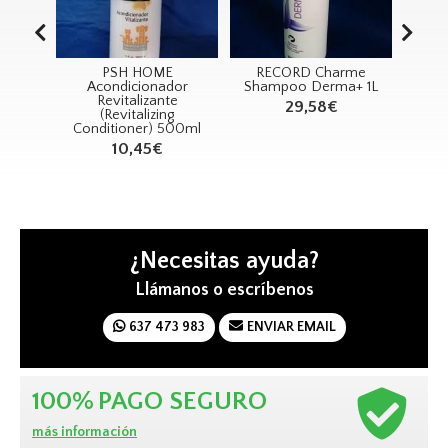
and
PSH HOME
RECORD Charme
RE
ing
Acondicionador
Shampoo Derma+ 1L
ampú
Revitalizante
29,58€
ado y
(Revitalizing
L
Conditioner) 500ml
10,45€
¿Necesitas ayuda?
Llámanos o escríbenos
637 473 983
ENVIAR EMAIL
100%
PAGO SEGURO
más información