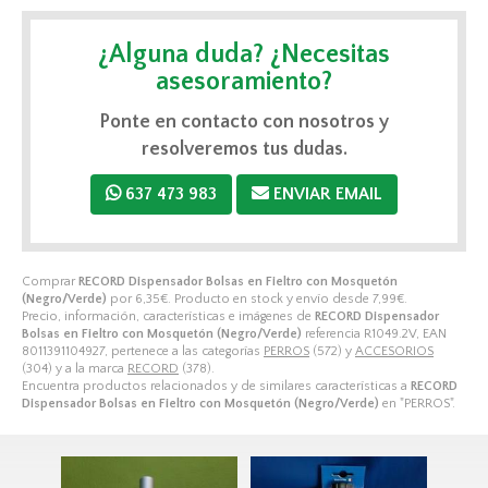
¿Alguna duda? ¿Necesitas
asesoramiento?
Ponte en contacto con nosotros y
resolveremos tus dudas.
637 473 983
ENVIAR EMAIL
Comprar
RECORD Dispensador Bolsas en Fieltro con Mosquetón
(Negro/Verde)
por
6,35
€
. Producto en stock y envío desde
7,99
€
.
Precio, información, características e imágenes de
RECORD Dispensador
Bolsas en Fieltro con Mosquetón (Negro/Verde)
referencia R1049.2V, EAN
8011391104927, pertenece a las categorías
PERROS
(572) y
ACCESORIOS
(304) y a la marca
RECORD
(378).
Encuentra productos relacionados y de similares características a
RECORD
Dispensador Bolsas en Fieltro con Mosquetón (Negro/Verde)
en "PERROS".