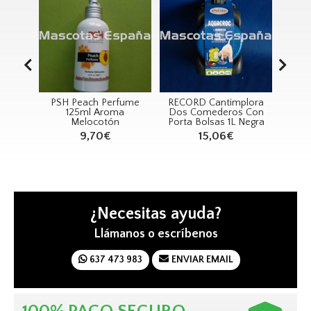
Perfume
RECORD Cantimplora
RECORD Dentifrico
R
roma
Dos Comederos Con
con Salvia 100ml
tón
Porta Bolsas 1L Negra
4,36€
€
15,06€
¿Necesitas ayuda?
Llámanos o escríbenos
637 473 983
ENVIAR EMAIL