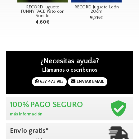
dor
RECORD Juguete
RECORD Juguete León
RECO
ml
FUNNY FACE Pato con
20cm
Mu
at´s
Sonido
9,26€
4,60€
¿Necesitas ayuda?
Llámanos o escríbenos
637 473 983
ENVIAR EMAIL
100%
PAGO SEGURO
más información
Envío gratis*