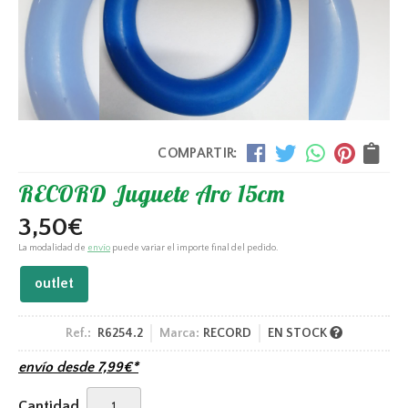
COMPARTIR:
RECORD Juguete Aro 15cm
3,50
€
La modalidad de
envío
puede variar el importe final del pedido.
outlet
Ref.:
R6254.2
Marca:
RECORD
EN STOCK
envío desde
7,99
€
*
Cantidad