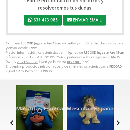
Ponte en contacto con nosotros y
resolveremos tus dudas.
637 473 983
ENVIAR EMAIL
Comprar
RECORD Juguete Aro 15cm
en outlet por
3,50
€
. Producto en stock
y envío desde
7,99
€
.
Precio, información, características e imágenes de
RECORD Juguete Aro 15cm
referencia R6254.2, EAN 8011391625422, pertenece a las categorías
PERROS
(572) y
ACCESORIOS
(304) y a la marca
RECORD
(378).
Encuentra productos relacionados y de similares características a
RECORD
Juguete Aro 15cm
en "PERROS".