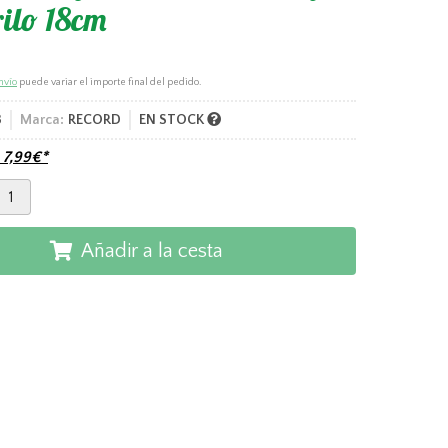
ilo 18cm
nvío
puede variar el importe final del pedido.
3
Marca:
RECORD
EN STOCK
e
7,99
€
*
Añadir a la cesta