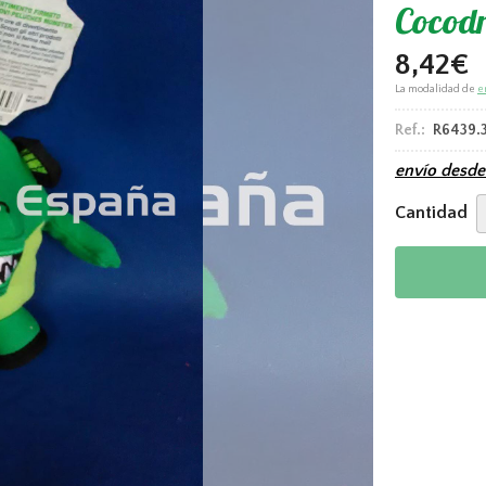
Cocodr
8,42
€
La modalidad de
e
Ref.:
R6439.
envío desd
Cantidad