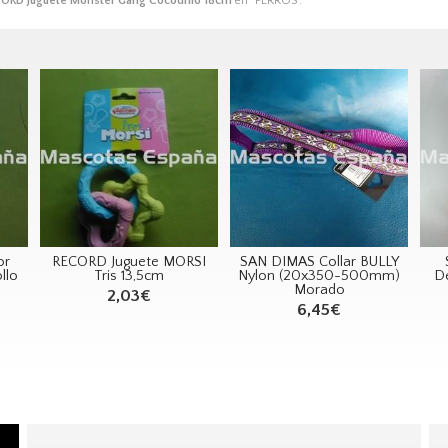
ORD Juguete Monster Gang Cocodrilo 18cm
en "PERROS".
or
RECORD Juguete MORSI
SAN DIMAS Collar BULLY
llo
Tris 13,5cm
Nylon (20x350-500mm)
De
Morado
2,03€
6,45€