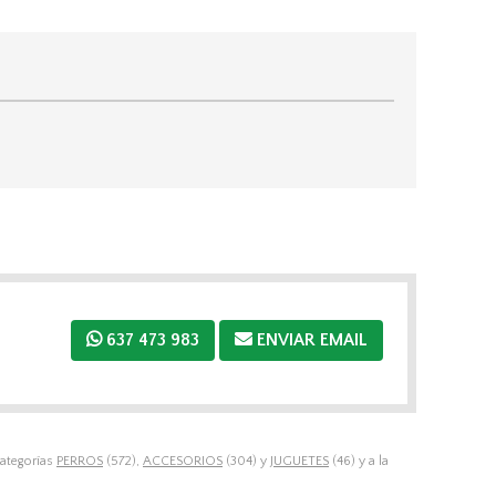
637 473 983
ENVIAR EMAIL
categorías
PERROS
(572),
ACCESORIOS
(304) y
JUGUETES
(46) y a la