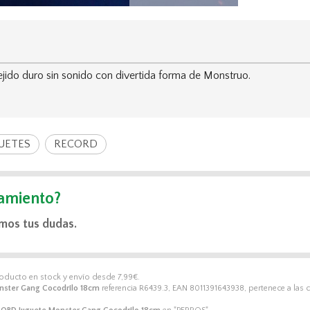
do duro sin sonido con divertida forma de Monstruo.
UETES
RECORD
amiento?
mos tus dudas.
roducto en stock y envío desde
7,99
€
.
nster Gang Cocodrilo 18cm
referencia R6439.3, EAN 8011391643938, pertenece a las 