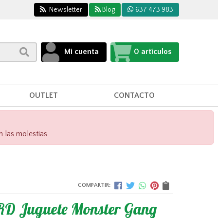
Newsletter
Blog
637 473 983
Mi cuenta
0
artículos
OUTLET
CONTACTO
n las molestias
COMPARTIR:
D Juguete Monster Gang