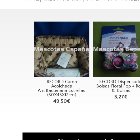
Encuentra productos relacionados y de similares características a
REC
RECORD Cama
RECORD Dispensad
Acolchada
Bolsas Floral Pop + Ro
AntiBacteriana Estrellas
15 Bolsas
(60X45X17cm)
3,27€
49,50€