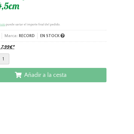
4,5cm
nvío
puede variar el importe final del pedido.
Marca:
RECORD
EN STOCK
e
7,99
€
*
Añadir a la cesta