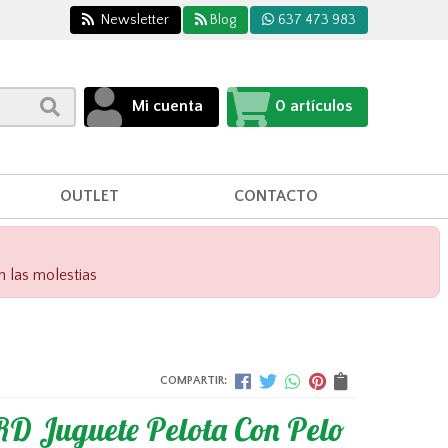
Newsletter
Blog
637 473 983
Mi cuenta
0
artículos
OUTLET
CONTACTO
n las molestias
COMPARTIR:
D Juguete Pelota Con Pelo