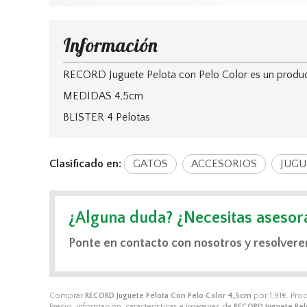
Información
RECORD Juguete Pelota con Pelo Color es un producto 
MEDIDAS 4,5cm
BLISTER 4 Pelotas
Clasificado en:
GATOS
ACCESORIOS
JUGU
¿Alguna duda? ¿Necesitas asesor
Ponte en contacto con nosotros y resolvere
Comprar
RECORD Juguete Pelota Con Pelo Color 4,5cm
por
1,91
€
. Pro
Precio, información, características e imágenes de
RECORD Juguete Pel