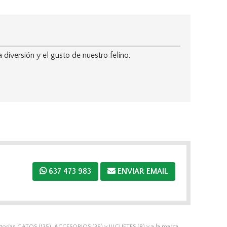
iversión y el gusto de nuestro felino.
637 473 983
ENVIAR EMAIL
egorías
GATOS
(135),
ACCESORIOS
(36) y
JUGUETES
(8) y a la marca