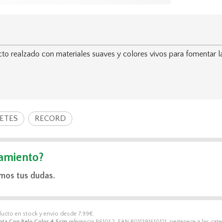
realzado con materiales suaves y colores vivos para fomentar la d
ETES
RECORD
amiento?
mos tus dudas.
ducto en stock y envío desde
7,99
€
.
ota Con Pelo Color 4,5cm
referencia R6101.2, EAN 8011391610121, pertenece a las cat