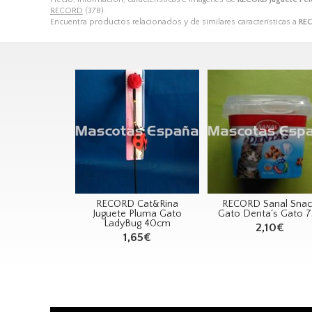
RECORD
(378).
Encuentra productos relacionados y de similares características a
REC
RECORD Cat&Rina
RECORD Sanal Snac
Juguete Pluma Gato
Gato Denta´s Gato 7
LadyBug 40cm
2,10€
1,65€