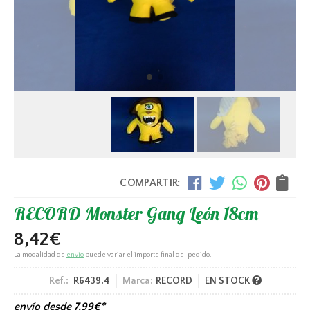
COMPARTIR:
RECORD Monster Gang León 18cm
8,42
€
La modalidad de
envío
puede variar el importe final del pedido.
Ref.:
R6439.4
Marca:
RECORD
EN STOCK
envío desde
7,99
€
*