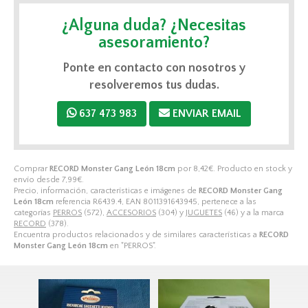
¿Alguna duda? ¿Necesitas
asesoramiento?
Ponte en contacto con nosotros y
resolveremos tus dudas.
637 473 983
ENVIAR EMAIL
Comprar
RECORD Monster Gang León 18cm
por
8,42
€
. Producto en stock y
envío desde
7,99
€
.
Precio, información, características e imágenes de
RECORD Monster Gang
León 18cm
referencia R6439.4, EAN 8011391643945, pertenece a las
categorías
PERROS
(572),
ACCESORIOS
(304) y
JUGUETES
(46) y a la marca
RECORD
(378).
Encuentra productos relacionados y de similares características a
RECORD
Monster Gang León 18cm
en "PERROS".