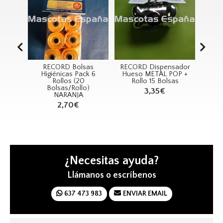
sas
RECORD Dispensador
RECORD Peine Acero
SAN
ck 6
Hueso METAL POP +
Antiestático 25cm
Rollo 15 Bolsas
9,05€
o)
3,35€
¿Necesitas ayuda?
Llámanos o escríbenos
637 473 983
ENVIAR EMAIL