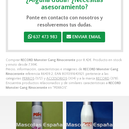
asesoramiento?
Ponte en contacto con nosotros y
resolveremos tus dudas.
637 473 983
ENVIAR EMAIL
Comprar
RECORD Monster Gang Rinoceronte
por
8,42
€
. Producto en stock
y envío desde
7,99
€
.
Precio, información, características e imágenes de
RECORD Monster Gang
Rinoceronte
referencia R6439.2, EAN 8011391643921, pertenece a las
categorías
PERROS
(572) y
ACCESORIOS
(304) y a la marca
RECORD
(378).
Encuentra productos relacionados y de similares características a
RECORD
Monster Gang Rinoceronte
en "PERROS".