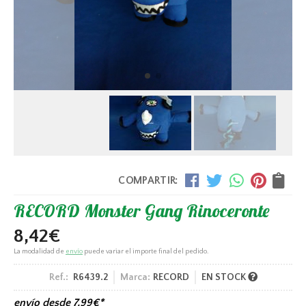
COMPARTIR:
RECORD Monster Gang Rinoceronte
8,42
€
La modalidad de
envío
puede variar el importe final del pedido.
Ref.:
R6439.2
Marca:
RECORD
EN STOCK
envío desde
7,99
€
*