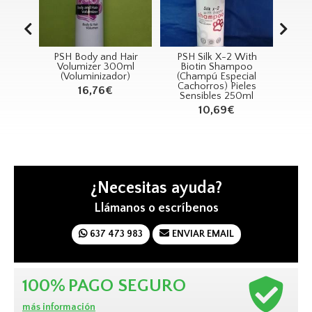
Serum
PSH Body and Hair
PSH Silk X-2 With
REC
án)
Volumizer 300ml
Biotin Shampoo
Gu
(Voluminizador)
(Champú Especial
Cachorros) Pieles
16,76€
Sensibles 250ml
10,69€
¿Necesitas ayuda?
Llámanos o escríbenos
637 473 983
ENVIAR EMAIL
100%
PAGO SEGURO
más información