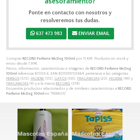
asesoramiento?
Ponte en contacto con nosotros y
resolveremos tus dudas.
637 473 983
ENVIAR EMAIL
Comprar
RECORD Perfume Mr.Dog 100ml
por
11,43
€
. Producto en stock y
envío desde
7,99
€
.
Precio, información, características e imágenes de
RECORD Perfume Mr.Dog
100ml
referencia R7059.6, EAN 8011391705964, pertenece a las categorías
PERROS
(572),
HIGIENE
(172),
GATOS
(135),
FRAGANCIAS
(20),
HIGIENE
(49) y
FRAGANCIAS
(9) y a la marca
RECORD
(378).
Encuentra productos relacionados y de similares características a
RECORD
Perfume Mr.Dog 100ml
en "PERROS".