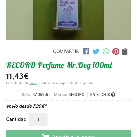
COMPARTIR:
RECORD Perfume Mr.Dog 100ml
11,43
€
La modalidad de
envío
puede variar el importe final del pedido.
Ref.:
R7059.6
Marca:
RECORD
EN STOCK
envío desde
7,99
€
*
Cantidad