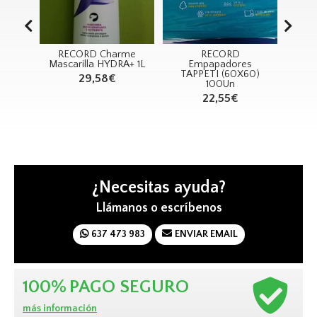
RECORD Charme
RECORD
RECORD 
Mascarilla HYDRA+ 1L
Empapadores
Marine Co
TAPPETI (60X60)
29
29,58€
100Un
2,
22,55€
¿Necesitas ayuda?
Llámanos o escríbenos
637 473 983
ENVIAR EMAIL
100%
PAGO SEGURO
más información