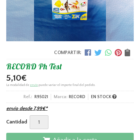
COMPARTIR:
RECORD Ph Test
5,10
€
La modalidad de
envío
puede variar el importe final del pedido.
Ref.:
R95021
Marca:
RECORD
EN STOCK
envío desde
7,99
€
*
Cantidad