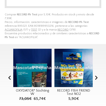
Comprar
RECORD Ph Test
por
5,10
€
. Producto en stock y envío desde
7,99
€
.
Precio, información, características e imágenes de
RECORD Ph Test
referencia R95021, EAN 8018189950216, pertenece a las categorías
ACUAROFILIA
(57) y
TEST
(2) y a la marca
RECORD
(378).
Encuentra productos relacionados y de similares características a
RECORD
Ph Test
en "ACUAROFILIA".
OXYDATOR* Söchting
RECORD FISH FRIEND
TETRA Aire
W
Test NO2
APS15
73,05€
65,74€
5,90€
31,99