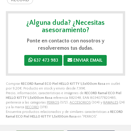
¿Alguna duda? ¿Necesitas
asesoramiento?
Ponte en contacto con nosotros y
resolveremos tus dudas.
637 473 983
ENVIAR EMAIL
Comprar
RECORD Ramal ECO Piel HELLO KITTY 1,5x100cm Rosa
en outlet
por
9,20
€
. Producto en stock y envío desde
7,99
€
.
Precio, información, características e imágenes de
RECORD Ramal ECO Piel
HELLO KITTY 1,5x100cm Rosa
referencia R82048, EAN 8034077820485,
pertenece a las categorías
PERROS
(572),
ACCESORIOS
(304) y
RAMALES
(24)
y a la marca
RECORD
(378).
Encuentra productos relacionados y de similares características a
RECORD
Ramal ECO Piel HELLO KITTY 1,5x100cm Rosa
en "PERROS".