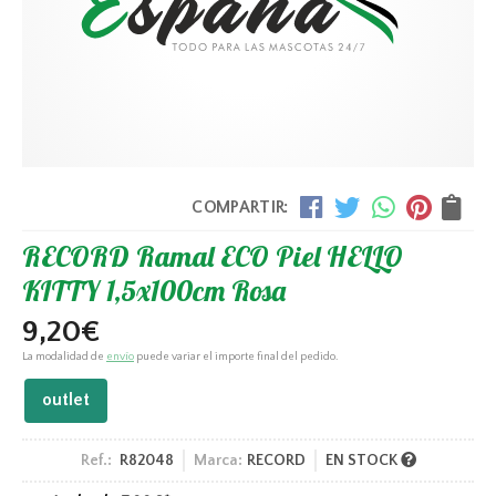
COMPARTIR:
RECORD Ramal ECO Piel HELLO
KITTY 1,5x100cm Rosa
9,20
€
La modalidad de
envío
puede variar el importe final del pedido.
outlet
Ref.:
R82048
Marca:
RECORD
EN STOCK