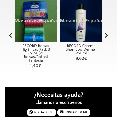
RECORD Bolsas
RECORD Charme
RECORD Jugue
Higiénicas Pack 3
Shampoo Derma+
Con Cascabel
Rollos (20
250ml
2,94€
Bolsas/Rollos)
9,62€
Fantasia
1,40€
¿Necesitas ayuda?
Llámanos o escríbenos
637 473 983
ENVIAR EMAIL