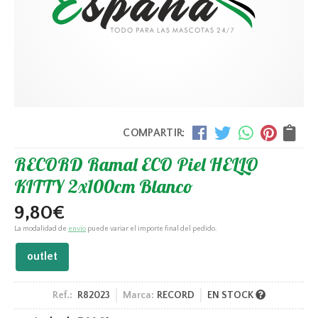
COMPARTIR:
RECORD Ramal ECO Piel HELLO
KITTY 2x100cm Blanco
9,80
€
La modalidad de
envío
puede variar el importe final del pedido.
outlet
Ref.:
R82023
Marca:
RECORD
EN STOCK