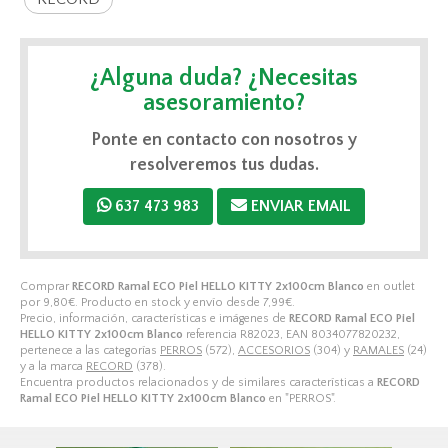
¿Alguna duda? ¿Necesitas
asesoramiento?
Ponte en contacto con nosotros y
resolveremos tus dudas.
637 473 983
ENVIAR EMAIL
Comprar
RECORD Ramal ECO Piel HELLO KITTY 2x100cm Blanco
en outlet
por
9,80
€
. Producto en stock y envío desde
7,99
€
.
Precio, información, características e imágenes de
RECORD Ramal ECO Piel
HELLO KITTY 2x100cm Blanco
referencia R82023, EAN 8034077820232,
pertenece a las categorías
PERROS
(572),
ACCESORIOS
(304) y
RAMALES
(24)
y a la marca
RECORD
(378).
Encuentra productos relacionados y de similares características a
RECORD
Ramal ECO Piel HELLO KITTY 2x100cm Blanco
en "PERROS".