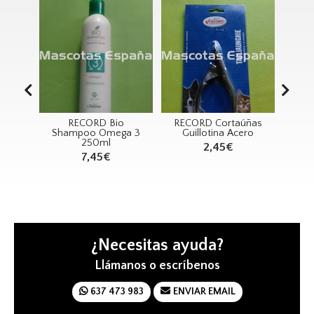
D Bio
RECORD Cortaúñas
SAN DIMAS Arnés FYC
 Omega 3
Guillotina Acero
Anti-tirones M (50-
0ml
70cm)
2,45€
45€
12,70€
10,79€
¿Necesitas ayuda?
Llámanos o escríbenos
637 473 983
ENVIAR EMAIL