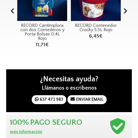
mpú
RECORD Cantimplora
RECORD Contenedor
RECO
Con
con dos Comederos y
Crocky 5,5L Rojo
Hue
odón)
Porta Bolsas 0,4L
R
6,45€
Rojo
11,71€
¿Necesitas ayuda?
Llámanos o escríbenos
637 473 983
ENVIAR EMAIL
100%
PAGO SEGURO
más información