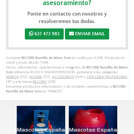
asesoramiento?
Ponte en contacto con nosotros y
resolveremos tus dudas.
637 473 983
ENVIAR EMAIL
Comprar
RECORD Rastrillo de Mano 5cm
en outlet por
6,29
€
. Producto en
stock y envío desde
7,99
€
.
Precio, información, características e imágenes de
RECORD Rastrillo de Mano
5cm
referencia R5333.4, EAN 8011391533345, pertenece a las categorías
PERROS
(572),
HIGIENE
(172),
ACCESORIOS
(304) y
CEPILLERIA PROFESIONAL
(47) y a la marca
RECORD
(378).
Encuentra productos relacionados y de similares características a
RECORD
Rastrillo de Mano 5cm
en "PERROS".