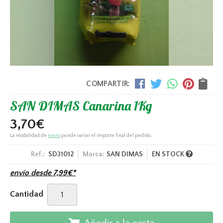
COMPARTIR:
SAN DIMAS Canarina 1Kg
3,70
€
La modalidad de
envío
puede variar el importe final del pedido.
Ref.:
SD31012
Marca:
SAN DIMAS
EN STOCK
envío desde
7,99
€
*
Cantidad