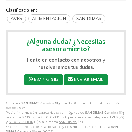
Clasificado en:
AVES
ALIMENTACION
SAN DIMAS
¿Alguna duda? ¿Necesitas
asesoramiento?
Ponte en contacto con nosotros y
resolveremos tus dudas.
637 473 983
ENVIAR EMAIL
Comprar
SAN DIMAS Canarina 1Kg
por
3,70
€
. Producto en stock y envío
desde
7,99
€
.
Precio, información, características e imágenes de
SAN DIMAS Canarina 1Kg
referencia SD31012, EAN 8410374310124, pertenece a las categorías
AVES
(22)
y
ALIMENTACION
(5) y a la marca
SAN DIMAS
(150).
Encuentra productos relacionados y de similares características a
SAN
DIMAS Canarina 1Kg
en "AVES".