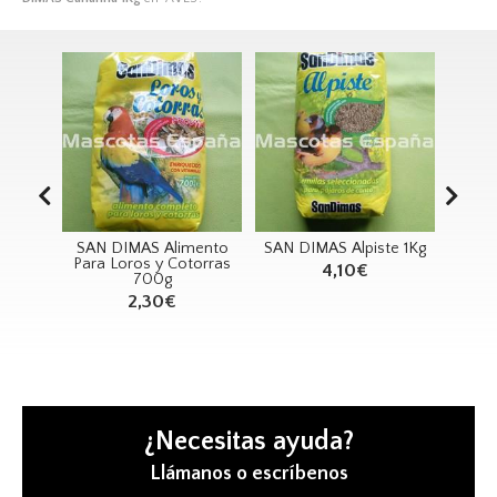
ornis
SAN DIMAS Alimento
SAN DIMAS Alpiste 1Kg
SA
Kg
Para Loros y Cotorras
Mad
4,10€
700g
2,30€
¿Necesitas ayuda?
Llámanos o escríbenos