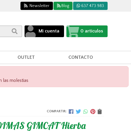
Newsletter
Blog
637 473 983
Mi cuenta
0
artículos
OUTLET
CONTACTO
n las molestias
COMPARTIR:
IMAS GIMCAT Hierba