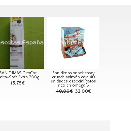
SAN DIMAS GimCat
San dimas snack tasty
alta-Soft Extra 200g
crunch salmón caja 40
unidades especial gatos
15,75€
rico en omega 6
40,00€
32,00€