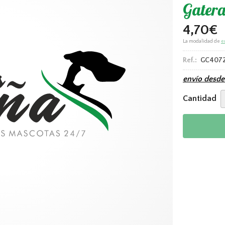
Gatera
4,70
€
La modalidad de
e
Ref.:
GC407
envío desd
Cantidad