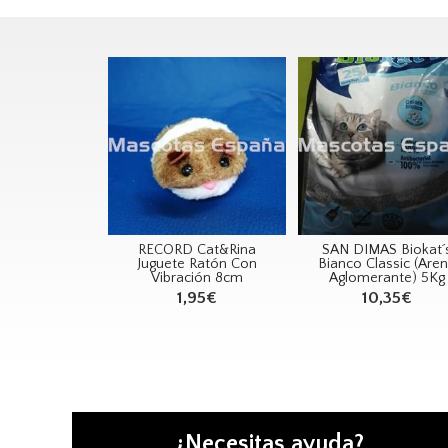
RECORD Cat&Rina
SAN DIMAS Biokat´
Juguete Ratón Con
Bianco Classic (Are
Vibración 8cm
Aglomerante) 5Kg
1,95€
10,35€
¿Necesitas ayuda?