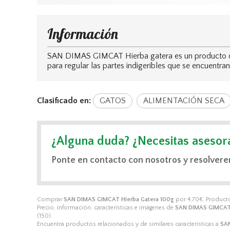
Información
SAN DIMAS GIMCAT Hierba gatera es un producto de ge
para regular las partes indigeribles que se encuentr
Clasificado en:
GATOS
ALIMENTACIÓN SECA
¿Alguna duda? ¿Necesitas asesor
Ponte en contacto con nosotros y resolvere
Comprar
SAN DIMAS GIMCAT Hierba Gatera 100g
por
4,70
€
. Product
Precio, información, características e imágenes de
SAN DIMAS GIMCAT 
(150).
Encuentra productos relacionados y de similares características a
SAN