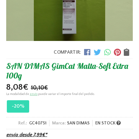
COMPARTIR:
SAN DIMAS GimCat Malta-Soft Extra
100g
8,08
€
10,10
€
La modalidad de
envío
puede variar el importe final del pedido.
-20%
Ref.:
GC40751
Marca:
SAN DIMAS
EN STOCK
envío desde
7,99
€
*