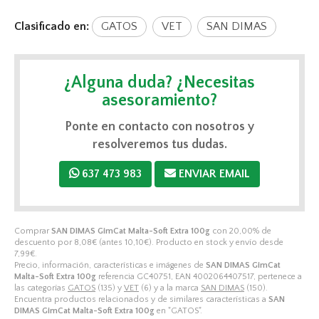
Clasificado en:
GATOS
VET
SAN DIMAS
¿Alguna duda? ¿Necesitas
asesoramiento?
Ponte en contacto con nosotros y
resolveremos tus dudas.
637 473 983
ENVIAR EMAIL
Comprar
SAN DIMAS GimCat Malta-Soft Extra 100g
con 20,00% de
descuento por
8,08
€
(antes
10,10
€
). Producto en stock y envío desde
7,99
€
.
Precio, información, características e imágenes de
SAN DIMAS GimCat
Malta-Soft Extra 100g
referencia GC40751, EAN 4002064407517, pertenece a
las categorías
GATOS
(135) y
VET
(6) y a la marca
SAN DIMAS
(150).
Encuentra productos relacionados y de similares características a
SAN
DIMAS GimCat Malta-Soft Extra 100g
en "GATOS".