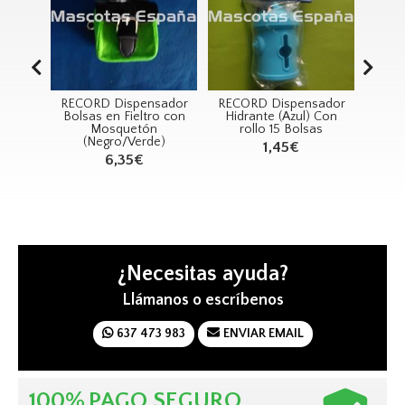
ma
RECORD Dispensador
RECORD Dispensador
R
Bolsas en Fieltro con
Hidrante (Azul) Con
Cer
na
Mosquetón
rollo 15 Bolsas
m)
(Negro/Verde)
1,45€
6,35€
¿Necesitas ayuda?
Llámanos o escríbenos
637 473 983
ENVIAR EMAIL
100%
PAGO SEGURO