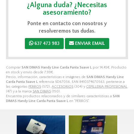
¿Alguna duda? ¿Necesitas
asesoramiento?
Ponte en contacto con nosotros y
resolveremos tus dudas.
637 473 983
ENVIAR EMAIL
Comprar
SAN DIMAS Handy Line Carda Punta Suave L
por
14,45
€
. Producto
en stock y envío desde
7,99
€
.
Precio, información, características e imágenes de
SAN DIMAS Handy Line
Carda Punta Suave L
referencia SD67056, EAN 8410374670563, pertenece a
las categorías
PERROS
(572),
ACCESORIOS
(304) y
CEPILLERIA PROFESIONAL
(47) y a la marca
SAN DIMAS
(150).
Encuentra productos relacionados y de similares características a
SAN
DIMAS Handy Line Carda Punta Suave L
en "PERROS".