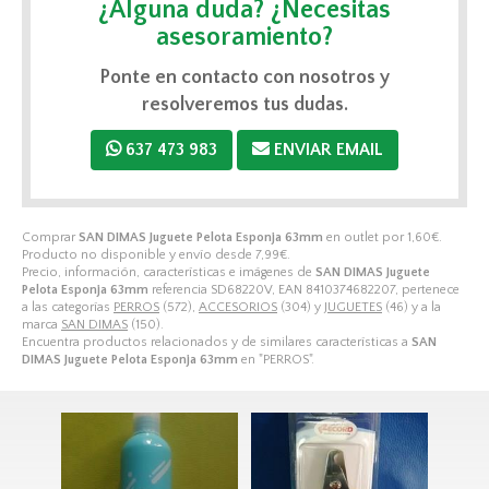
¿Alguna duda? ¿Necesitas
asesoramiento?
Ponte en contacto con nosotros y
resolveremos tus dudas.
637 473 983
ENVIAR EMAIL
Comprar
SAN DIMAS Juguete Pelota Esponja 63mm
en outlet por
1,60
€
.
Producto no disponible y envío desde
7,99
€
.
Precio, información, características e imágenes de
SAN DIMAS Juguete
Pelota Esponja 63mm
referencia SD68220V, EAN 8410374682207, pertenece
a las categorías
PERROS
(572),
ACCESORIOS
(304) y
JUGUETES
(46) y a la
marca
SAN DIMAS
(150).
Encuentra productos relacionados y de similares características a
SAN
DIMAS Juguete Pelota Esponja 63mm
en "PERROS".