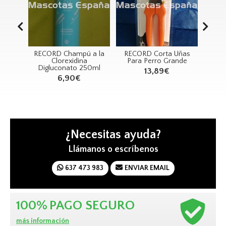
er
RECORD Champú a la
RECORD Corta Uñas
RE
o BG
Clorexidina
Para Perro Grande
MOR
ml
Digluconato 250ml
13,89€
6,90€
¿Necesitas ayuda?
Llámanos o escríbenos
637 473 983
ENVIAR EMAIL
100%
PAGO SEGURO
más información