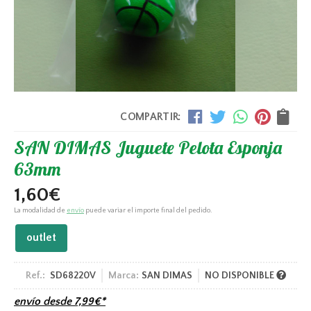
COMPARTIR:
SAN DIMAS Juguete Pelota Esponja
63mm
1,60
€
La modalidad de
envío
puede variar el importe final del pedido.
outlet
Ref.:
SD68220V
Marca:
SAN DIMAS
NO DISPONIBLE
envío desde
7,99
€
*