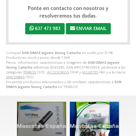
Ponte en contacto con nosotros y
resolveremos tus dudas.
637 473 983
ENVIAR EMAIL
Comprar
SAN DIMAS Juguete Strong Cartucho
en outlet por
12,11
€
.
Producto en stock y envío desde
7,99
€
.
Precio, información, características e imágenes de
SAN DIMAS Juguete
Strong Cartucho
referencia SD65285, EAN 8410374652859, pertenece a las
categorías
PERROS
(572),
ACCESORIOS
(304) y
JUGUETES
(46) y a la marca
SAN DIMAS
(150).
Encuentra productos relacionados y de similares características a
SAN
DIMAS Juguete Strong Cartucho
en "PERROS".