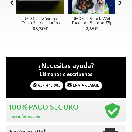
ete
RECORD Máquina
RECORD Snack Weli
PSH 
Azul
Corta Pelos LightPro
Tacos de Salmón 75g
(S
65,30€
2,35€
¿Necesitas ayuda?
Llámanos o escríbenos
637 473 983
ENVIAR EMAIL
100%
PAGO SEGURO
más información