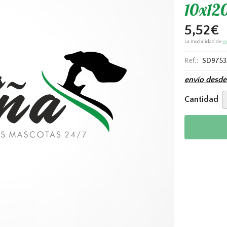
10x12
5,52
€
La modalidad de
e
Ref.:
SD9753
envío desd
Cantidad