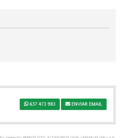
637 473 983
ENVIAR EMAIL
las categorías
PERROS
(572),
ACCESORIOS
(304) y
RAMALES
(24) y a la