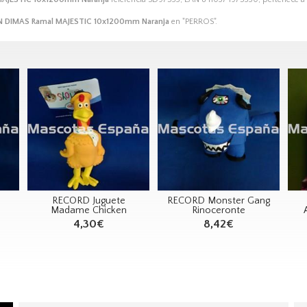
 DIMAS Ramal MAJESTIC 10x1200mm Naranja
en "PERROS".
RECORD Juguete
RECORD Monster Gang
Madame Chicken
Rinoceronte
4,30€
8,42€