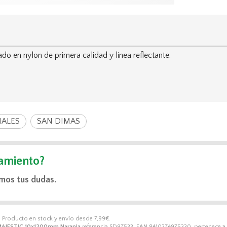
en nylon de primera calidad y linea reflectante.
ALES
SAN DIMAS
amiento?
mos tus dudas.
. Producto en stock y envío desde
7,99
€
.
MAJESTIC 10x1200mm Naranja
referencia SD97533, EAN 8410374975330, pertenece a 