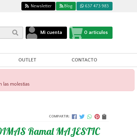
Newsletter
Blog
637 473 983
Mi cuenta
0
artículos
OUTLET
CONTACTO
n las molestias
COMPARTIR:
DIMAS Ramal MAJESTIC