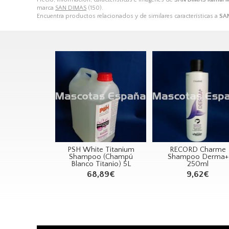
marca
SAN DIMAS
(150).
Encuentra productos relacionados y de similares características a
SAN
PSH White Titanium
RECORD Charme
Shampoo (Champú
Shampoo Derma+
Blanco Titanio) 5L
250ml
68,89€
9,62€