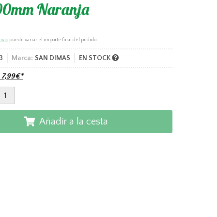
00mm Naranja
nvío
puede variar el importe final del pedido.
3
Marca:
SAN DIMAS
EN STOCK
e
7,99
€
*
Añadir a la cesta