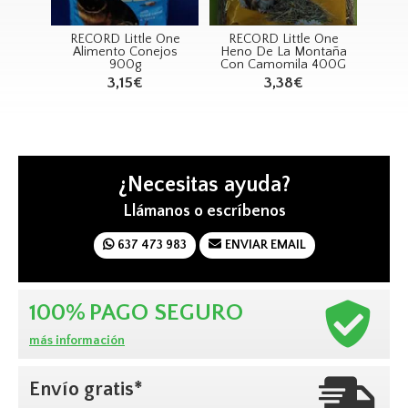
ittle One
RECORD Little One
RECORD Little One
 Conejos
Heno De La Montaña
Junior Rabbits 900g
0g
Con Camomila 400G
3,30€
15€
3,38€
¿Necesitas ayuda?
Llámanos o escríbenos
637 473 983
ENVIAR EMAIL
100%
PAGO SEGURO
más información
Envío gratis*