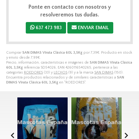
Ponte en contacto con nosotros y
resolveremos tus dudas.
637 473 983
ENVIAR EMAIL
Comprar
SAN DIMAS Viruta Clásica 60L 3,5Kg
por
7,39
€
. Producto en stock
y envío desde
7,99
€
.
Precio, información, características e imágenes de
SAN DIMAS Viruta Clásica
60L 3,5Kg
referencia SD54026, EAN 4260116540265, pertenece a las
categorías
ROEDORES
(33) y
LECHOS
(9) y a la marca
SAN DIMAS
(150).
Encuentra productos relacionados y de similares características a
SAN
DIMAS Viruta Clásica 60L 3,5Kg
en "ROEDORES".