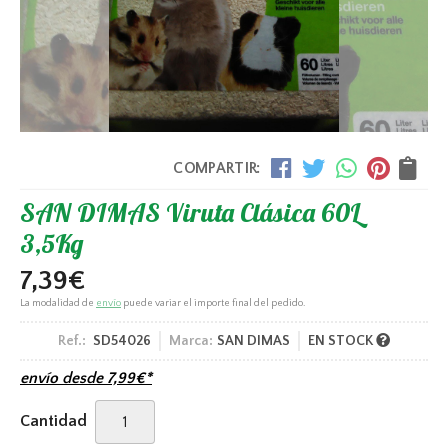
COMPARTIR:
SAN DIMAS Viruta Clásica 60L
3,5Kg
7,39
€
La modalidad de
envío
puede variar el importe final del pedido.
Ref.:
SD54026
Marca:
SAN DIMAS
EN STOCK
envío desde
7,99
€
*
Cantidad