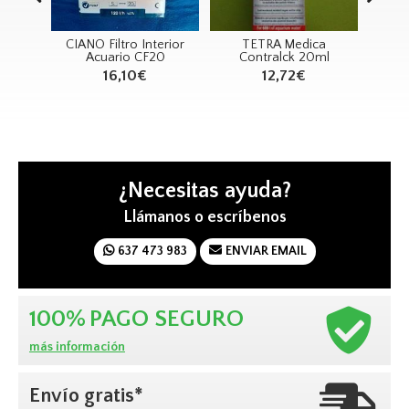
cho
CIANO Filtro Interior
TETRA Medica
T
M
Acuario CF20
Contralck 20ml
Gen
16,10€
12,72€
¿Necesitas ayuda?
Llámanos o escríbenos
637 473 983
ENVIAR EMAIL
100%
PAGO SEGURO
más información
Envío gratis*