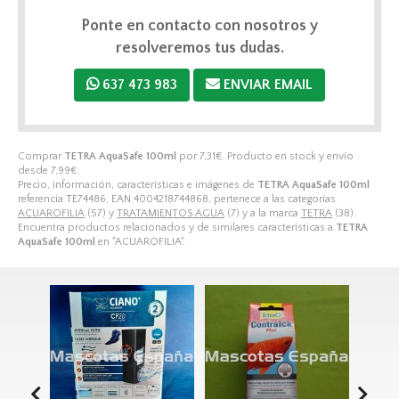
Ponte en contacto con nosotros y
resolveremos tus dudas.
637 473 983
ENVIAR EMAIL
Comprar
TETRA AquaSafe 100ml
por
7,31
€
. Producto en stock y envío
desde
7,99
€
.
Precio, información, características e imágenes de
TETRA AquaSafe 100ml
referencia TE74486, EAN 4004218744868, pertenece a las categorías
ACUAROFILIA
(57) y
TRATAMIENTOS AGUA
(7) y a la marca
TETRA
(38).
Encuentra productos relacionados y de similares características a
TETRA
AquaSafe 100ml
en "ACUAROFILIA".