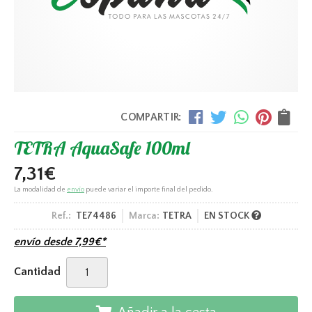
COMPARTIR:
TETRA AquaSafe 100ml
7,31
€
La modalidad de
envío
puede variar el importe final del pedido.
Ref.:
TE74486
Marca:
TETRA
EN STOCK
envío desde
7,99
€
*
Cantidad